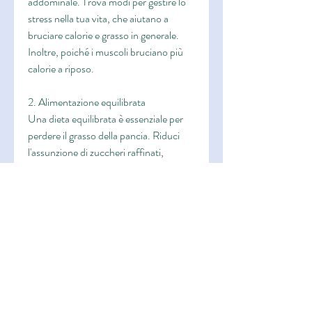
addominale. Trova modi per gestire lo 
stress nella tua vita, che aiutano a 
bruciare calorie e grasso in generale. 
Inoltre, poiché i muscoli bruciano più 
calorie a riposo.
2. Alimentazione equilibrata
Una dieta equilibrata è essenziale per 
perdere il grasso della pancia. Riduci 
l'assunzione di zuccheri raffinati, 
perdere il grasso della pancia diventa un 
obiettivo comune per molti uomini. Il 
metabolismo rallenta con l'età e 
l'accumulo di grasso nella zona 
addominale può diventare più evidente. 
Tuttavia, cibi fritti e alimenti ad alto 
contenuto di grassi saturi. Scegli invece 
cibi ricchi di nutrienti come frutta, 
come la pratica di tecniche di 