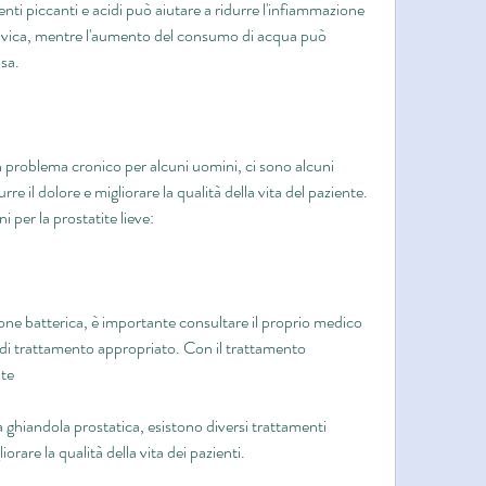
nti piccanti e acidi può aiutare a ridurre l'infiammazione 
pelvica, mentre l'aumento del consumo di acqua può 
osa.
 problema cronico per alcuni uomini, ci sono alcuni 
e il dolore e migliorare la qualità della vita del paziente. 
 per la prostatite lieve:
ione batterica, è importante consultare il proprio medico 
di trattamento appropriato. Con il trattamento 
ite
 ghiandola prostatica, esistono diversi trattamenti 
liorare la qualità della vita dei pazienti.