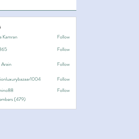
s
a Kamran
Follow
365
Follow
 Arain
Follow
hionluxurybazaar1004
Follow
uxurybazaar1004
ino88
Follow
8
Members (479)