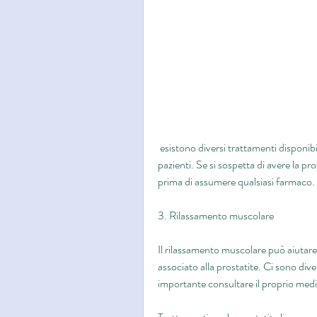
 esistono diversi trattamenti disponibili per alleviare i sintomi e migliorare la qualità della vita dei 
pazienti. Se si sospetta di avere la pr
prima di assumere qualsiasi farmaco.
3. Rilassamento muscolare
Il rilassamento muscolare può aiutare a 
associato alla prostatite. Ci sono dive
importante consultare il proprio med