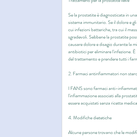
Trattamenti per la prostatite lieve
Se la prostatite è diagnosticata in una
sistema immunitario. Se il dolore e gli
cui infezioni batteriche, tra cui il mass
sgradevoli. Sebbene la prostatite pos
causare dolore e disagio durante la m
antibiotici per eliminare l'infezione. È
del trattamento e prendere tutti i farma
2. Farmaci antinfiammatori non ste
I FANS sono farmaci anti-infiammatori
l'infiammazione associati alla prostat
essere acquistati senza ricetta medica. 
4. Modifiche dietetiche
Alcune persone trovano che le modifich