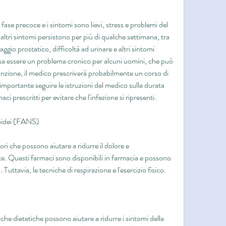
 fase precoce e i sintomi sono lievi, stress e problemi del 
 altri sintomi persistono per più di qualche settimana, tra 
aggio prostatico, difficoltà ad urinare e altri sintomi 
sa essere un problema cronico per alcuni uomini, che può 
inzione, il medico prescriverà probabilmente un corso di 
 importante seguire le istruzioni del medico sulla durata 
ci prescritti per evitare che l'infezione si ripresenti.
roidei (FANS)
 che possono aiutare a ridurre il dolore e 
ite. Questi farmaci sono disponibili in farmacia e possono 
Tuttavia, le tecniche di respirazione e l'esercizio fisico.
e dietetiche possono aiutare a ridurre i sintomi della 