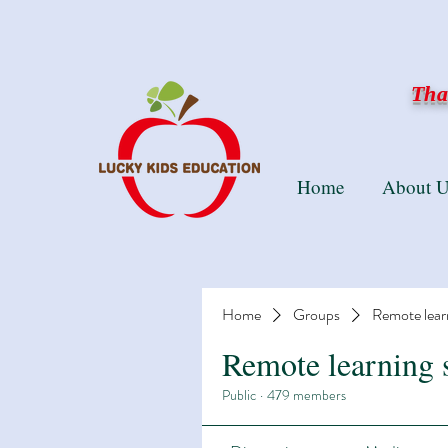
Than
Home
About U
Home
Groups
Remote lear
Remote learning 
Public
·
479 members