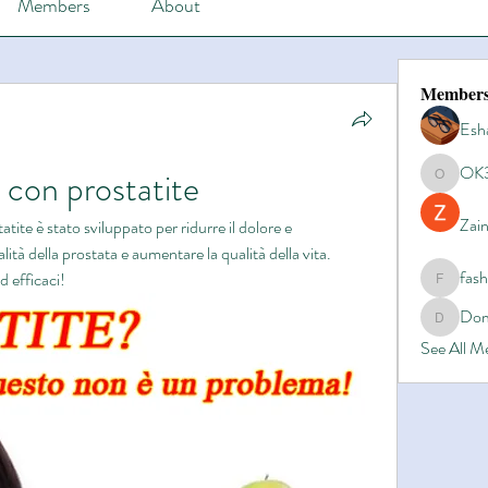
Members
About
Member
Esh
OK
 con prostatite
OK365
Zain
atite è stato sviluppato per ridurre il dolore e 
lità della prostata e aumentare la qualità della vita. 
fas
d efficaci!
fashionl
Dom
Domino8
See All 