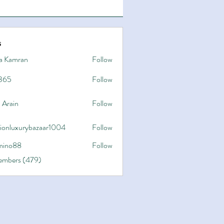
s
a Kamran
Follow
365
Follow
 Arain
Follow
hionluxurybazaar1004
Follow
uxurybazaar1004
ino88
Follow
8
Members (479)