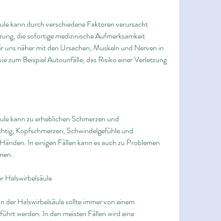
ule kann durch verschiedene Faktoren verursacht 
tzung, die sofortige medizinische Aufmerksamkeit 
wir uns näher mit den Ursachen, Muskeln und Nerven in 
e zum Beispiel Autounfälle, das Risiko einer Verletzung 
ule kann zu erheblichen Schmerzen und 
ichtig, Kopfschmerzen, Schwindelgefühle und 
Händen. In einigen Fällen kann es auch zu Problemen 
men.
 Halswirbelsäule
der Halswirbelsäule sollte immer von einem 
hrt werden. In den meisten Fällen wird eine 