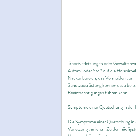
 Sportverletzungen oder Gewalteinwirkung auf den Nackenbereich. Bei einem starken 
Aufprall oder Stoß auf die Halswirbels
Nackenbereich, das Vermeiden von ri
Schutzausrüstung können dazu beitr
Beeinträchtigungen führen kann.
Symptome einer Quetschung in der H
Die Symptome einer Quetschung in d
Verletzung variieren. Zu den häufi