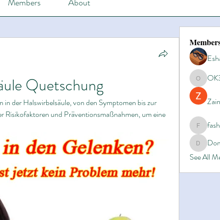
Members
About
Member
Esh
OK
säule Quetschung
OK365
Zain
n in der Halswirbelsäule, von den Symptomen bis zur 
ber Risikofaktoren und Präventionsmaßnahmen, um eine 
fas
.
fashionl
Dom
Domino8
See All 