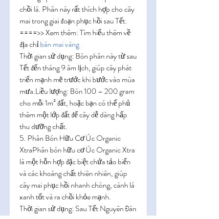
chồi lá. Phân này rất thích hợp cho cây 
mai trong giai đoạn phục hồi sau Tết.
====>> Xem thêm: Tìm hiểu thêm về 
địa chỉ 
bán mai vàng
Thời gian sử dụng: Bón phân này từ sau 
Tết đến tháng 9 âm lịch, giúp cây phát 
triển mạnh mẽ trước khi bước vào mùa 
mưa.Liều lượng: Bón 100 – 200 gram 
cho mỗi 1m² đất, hoặc bạn có thể phủ 
thêm một lớp đất để cây dễ dàng hấp 
thu dưỡng chất.
5. Phân Bón Hữu Cơ Úc Organic 
XtraPhân bón hữu cơ Úc Organic Xtra 
là một hỗn hợp đặc biệt chứa tảo biển 
và các khoáng chất thiên nhiên, giúp 
cây mai phục hồi nhanh chóng, cành lá 
xanh tốt và ra chồi khỏe mạnh.
Thời gian sử dụng: Sau Tết Nguyên Đán 