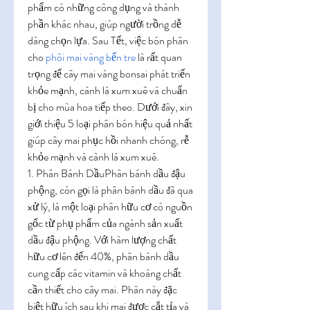
phẩm có những công dụng và thành 
phần khác nhau, giúp người trồng dễ 
dàng chọn lựa. Sau Tết, việc bón phân 
cho 
phôi mai vàng bến tre
 là rất quan 
trọng để cây mai vàng bonsai phát triển 
khỏe mạnh, cành lá xum xuê và chuẩn 
bị cho mùa hoa tiếp theo. Dưới đây, xin 
giới thiệu 5 loại phân bón hiệu quả nhất 
giúp cây mai phục hồi nhanh chóng, rễ 
khỏe mạnh và cành lá xum xuê.
1. Phân Bánh DầuPhân bánh dầu đậu 
phộng, còn gọi là phân bánh dầu đã qua 
xử lý, là một loại phân hữu cơ có nguồn 
gốc từ phụ phẩm của ngành sản xuất 
dầu đậu phộng. Với hàm lượng chất 
hữu cơ lên đến 40%, phân bánh dầu 
cung cấp các vitamin và khoáng chất 
cần thiết cho cây mai. Phân này đặc 
biệt hữu ích sau khi mai được cắt tỉa và 