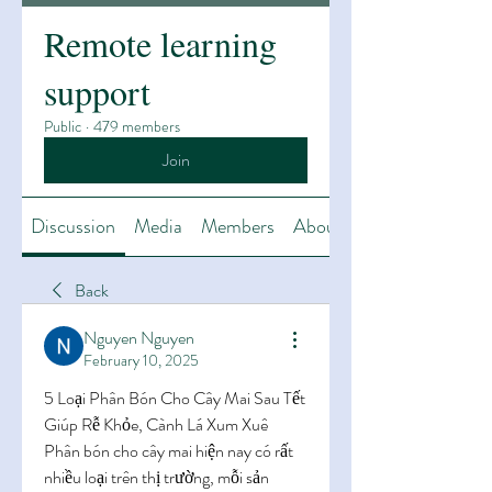
Remote learning
support
Public
·
479 members
Join
Discussion
Media
Members
About
Back
Nguyen Nguyen
February 10, 2025
5 Loại Phân Bón Cho Cây Mai Sau Tết 
Giúp Rễ Khỏe, Cành Lá Xum Xuê
Phân bón cho cây mai hiện nay có rất 
nhiều loại trên thị trường, mỗi sản 