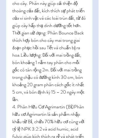
cho cây. Phân này giúp cải thiện độ 
thoáng của đất, kích thích sự phát triển 
của vi sinh vật và các loài trùn đất, từ đó 
giúp cây hấp thụ dinh dưỡng tốt hơn.
Thời gian sử dụng: Phân Bounce Back 
thích hợp bón cho cây mai trong giai 
đoạn phục hồi sau Tết và chuẩn bị ra 
hoa.Liều lượng: Đối với mai trồng đất, 
bón khoảng 1 nắm tay phân cho mỗi 
gốc có tán rộng 2m. Đối với mai trồng 
trong chậu có đường kính 30 cm, bón 
khoảng 20 gram phân cách gốc ít nhất 
5 cm, và bón định kỳ 15 – 20 ngày một 
lần.
4. Phân Hữu Cơ Agrimartin (Bỉ)Phân 
hữu cơ Agrimartin là sản phẩm nhập 
khẩu từ Bỉ, chứa 70% hữu cơ cùng với 
tỷ lệ NPK 3:2:2 và acid humic, acid 
fulvic giúp kích thích ra rễ và phát triển 