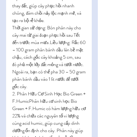
thay đất, giúp cây phục hồi nhanh 
chóng, đâm chồi nảy lộc mạnh mẽ, và 
tạo ra bộ rễ khỏe.
Thời gian sử dụng: Bón phân này cho 
cây mai từ giai đoạn phục hồi sau Tết 
đến trước mùa mưa.Liều lượng: Rắc 60 
– 100 gram phân bánh dầu lên bề mặt 
chậu, cách gốc cây khoảng 5 cm, sau 
đó phủ một lớp đất mỏng và tưới nước. 
Ngoài ra, bạn có thể pha 30 – 50 gram 
phân bánh dầu vào 1 lít nước để tưới 
gốc cây.
2. Phân Hữu Cơ Sinh Học Bio Green + 
F.HumicPhân hữu cơ sinh học Bio 
Green + F.Humic có hàm lượng hữu cơ 
22% và chứa các nguyên tố vi lượng 
cùng acid humic, giúp cung cấp dinh 
dưỡng ổn định cho cây. Phân này giúp 