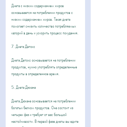
Диета с низким содержанием жиров 
основывается на потреблении продуктов с 
низким содержанием жиров. Такая диета 
помогает снизить количество потребляемых 
калорий в день и ускорить процесс похудения.
7. Диета Детокс
Диета Детокс основывается на потреблении 
продуктов, нужно употреблять определенные 
продукты в определенное время.
5. Диета Дюкана
Диета Дюкана основывается на потреблении 
богатых белком продуктов. Она состоит из 
четырех фаз и требует от вас большой 
настойчивости. В первой фазе диеты вы едите 