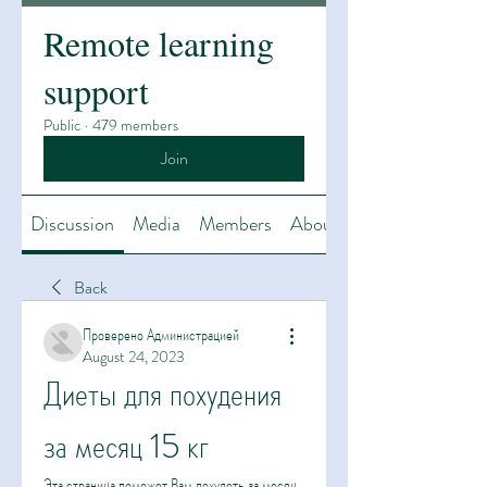
Remote learning
support
Public
·
479 members
Join
Discussion
Media
Members
About
Back
Проверено Администрацией
August 24, 2023
Диеты для похудения 
за месяц 15 кг
Эта страница поможет Вам похудеть за месяц 