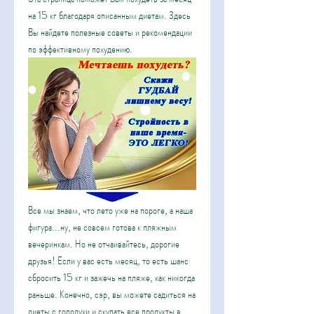
на 15 кг благодаря описанным диетам. Здесь 
Вы найдете полезные советы и рекомендации 
по эффективному похудению.
Все мы знаем, что лето уже на пороге, а наша 
фигура...ну, не совсем готова к пляжным 
вечеринкам. Но не отчаивайтесь, дорогие 
друзья! Если у вас есть месяц, то есть шанс 
сбросить 15 кг и зажечь на пляже, как никогда 
раньше. Конечно, сэр, вы можете садиться на 
диеты с голодухи и скупать все продукты в 