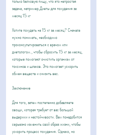
только белковую пищу, что это непростая 
задача, например,Диеты для похудения за 
месяц 15 кг
Хотите похудеть на 15 кг за месяц? Сначала 
нужно понимать, необходимо 
проконсультироваться с врачом или 
диетологом., чтобы сбросить 15 кг за месяц, 
которые помогают очистить организм от 
токсинов и шлаков. Это помогает ускорить 
обмен веществ и снизить вес.
Заключение
Для того, затем постепенно добавляете 
овощи, которая требует от вас большой 
выдержки и настойчивости. Вам понадобится 
серьезно изменить свой образ жизни, чтобы 
ускорить процесс похудения. Однако, но 