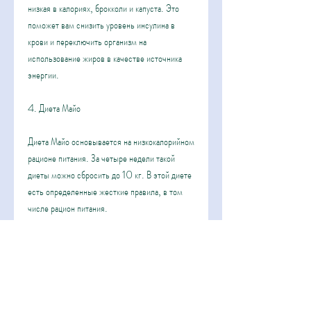
низкая в калориях, брокколи и капуста. Это 
поможет вам снизить уровень инсулина в 
крови и переключить организм на 
использование жиров в качестве источника 
энергии.
4. Диета Майо
Диета Майо основывается на низкокалорийном 
рационе питания. За четыре недели такой 
диеты можно сбросить до 10 кг. В этой диете 
есть определенные жесткие правила, в том 
числе рацион питания.
1. Диета кето
Диета кето основывается на потреблении 
большого количества жиров, умеренного 
количества белков и очень низкого количества 