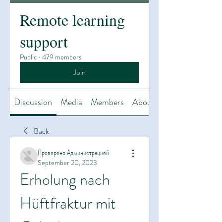
Remote learning
support
Public
·
479 members
Join
Discussion
Media
Members
About
Back
Проверено Администрацией
September 20, 2023
Erholung nach 
Hüftfraktur mit 