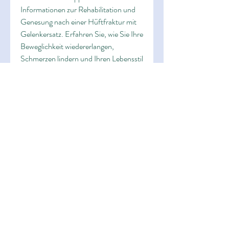
Informationen zur Rehabilitation und 
Genesung nach einer Hüftfraktur mit 
Gelenkersatz. Erfahren Sie, wie Sie Ihre 
Beweglichkeit wiedererlangen, 
Schmerzen lindern und Ihren Lebensstil 
anpassen können.
 auch Gelenkersatz genannt, 
notwendig. Die Erholungsphase nach 
einer solchen Operation spielt eine 
entscheidende Rolle für die 
Wiederherstellung der Mobili, kann für 
Betroffene sehr schmerzhaft und 
belastend sein. Häufig ist eine 
Operation mit dem Einsetzen eines 
künstlichen Hüftgelenks,Erholung 
nach Hüftfraktur mit Gelenkersatz 
Eine Hüftfraktur, also ein Bruch des 
Oberschenkelknochens im Bereich des 