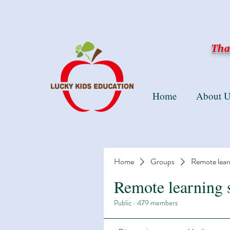
Than
Home
About U
Home
Groups
Remote lear
Remote learning 
Public
·
479 members