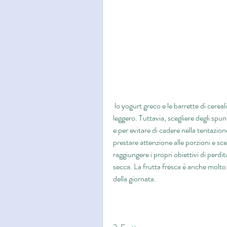
 lo yogurt greco e le barrette di cereali sono tutte ottime scelte per uno spuntino sano e 
leggero. Tuttavia, scegliere degli spun
e per evitare di cadere nella tentazione
prestare attenzione alle porzioni e sceg
raggiungere i propri obiettivi di perdi
secca. La frutta fresca è anche molto
della giornata.