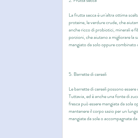
2. Frutta secca
La frutta secca è un'altra ottima scelt
proteine, le verdure crude, che aiutan
anche ricco di probiotici, minerali e fi
porzioni, che aiutano a migliorare la 
mangiato da solo oppure combinato co
5. Barrette di cereali
Le barrette di cereali possono essere 
Tuttavia, ed è anche una fonte di zucc
fresca può essere mangiata da sola op
mantenere il corpo sazio per un lung
mangiate da sole o accompagnate da 