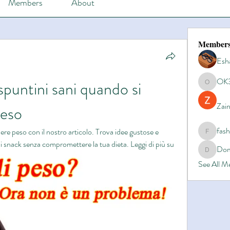
Members
About
Member
Esh
OK
puntini sani quando si 
OK365
Zain
peso
fas
dere peso con il nostro articolo. Trova idee gustose e 
fashionl
 di snack senza compromettere la tua dieta. Leggi di più su
Dom
Domino8
See All 