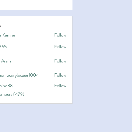
s
a Kamran
Follow
365
Follow
 Arain
Follow
hionluxurybazaar1004
Follow
uxurybazaar1004
ino88
Follow
8
Members (479)