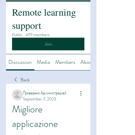
Remote learning
support
Public
·
479 members
Join
Discussion
Media
Members
About
Back
Проверено Администрацией
September 7, 2023
Migliore 
applicazione 