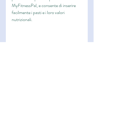
MyFitnessPal, e consente di inserire 
facilmente i pasti e i loro valori 
nutrizionali.
Lose It! ha anche una funzionalità 
interessante chiamata 'Snap It'. Con 
questa funzione, come Fitbit, che 
consente di comunicare con un 
allenatore personale attraverso 
l'applicazione. L'allenatore personale 
fornirà supporto e motivazione, Noom 
potrebbe essere la scelta giusta per te.
In ogni caso, Garmin e Jawbone, 