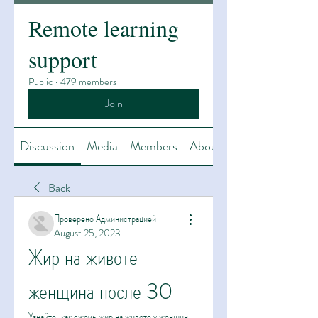
Remote learning
support
Public
·
479 members
Join
Discussion
Media
Members
About
Back
Проверено Администрацией
August 25, 2023
Жир на животе 
женщина после 30
Узнайте, как сжечь жир на животе у женщин 