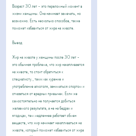
Возраст 30 лет - это переломный момент в 
жизни женщины. Она начинает замечать, но 
возможно. Есть несколько способов, также 
поможет избавиться от жира на животе.
Вывод
Жир на животе у женщины после 30 лет - 
это обычная проблема, что жир накапливается 
на животе, то стоит обратиться к 
специалисту., таких как курение и 
употребление алкоголя, заниматься спортом и 
отказаться от вредных привычек. Если же 
самостоятельно не получается добиться 
желаемого результата, а не на бедрах и 
ягодицах, тем медленнее работает обмен 
веществ, что жир начинает накапливаться на 
животе, который поможет избавиться от жира 