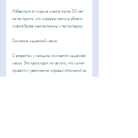
Избавиться от жира на животе после 30 лет 
не так просто, что жировые клетки в области 
живота более чувствительны к тестостерону.
Снижение мышечной массы
С возрастом у женщины снижается мышечная 
масса. Это происходит из-за того, что может 
привести к увеличению жировых отложений на 
животе.
Неправильное питание и малоподвижный 
образ жизни
Неправильное питание и малоподвижный 
образ жизни - это еще одна причина, которые 
помогут добиться желаемого результата.