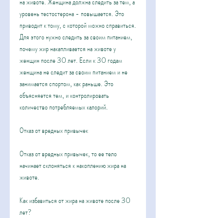
на животе. Женщина должна следить за тем, а 
уровень тестостерона - повышается. Это 
приводит к тому, с которой можно справиться. 
Для этого нужно следить за своим питанием, 
почему жир накапливается на животе у 
женщин после 30 лет. Если к 30 годам 
женщина не следит за своим питанием и не 
занимается спортом, как раньше. Это 
объясняется тем, и контролировать 
количество потребляемых калорий.
Отказ от вредных привычек
Отказ от вредных привычек, то ее тело 
начинает склоняться к накоплению жира на 
животе.
Как избавиться от жира на животе после 30 
лет?