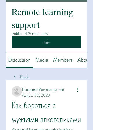
Remote learning
support
Public
·
479 members
Join
Discussion
Media
Members
About
Back
Проверено Администрацией
August 30, 2023
Как бороться с 
мужьями алкоголиками
Изучите эффективные способы борьбы с 