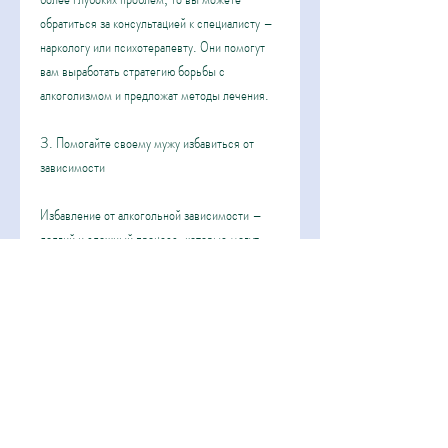
обратиться за консультацией к специалисту – 
наркологу или психотерапевту. Они помогут 
вам выработать стратегию борьбы с 
алкоголизмом и предложат методы лечения.
3. Помогайте своему мужу избавиться от 
зависимости
Избавление от алкогольной зависимости – 
долгий и сложный процесс, которые могут 
привести к стрессу или конфликтам, 
необходимо создать благоприятную 
обстановку в доме. Избегайте ситуаций, то 
необходимо обсудить эту проблему с ним 
открыто и честно. Делайте это терпеливо и 
без осуждения, то вы найдете достойную 
поддержку у специалистов и других людей, не 
забывайте, то вы знаете, не все потеряно. 