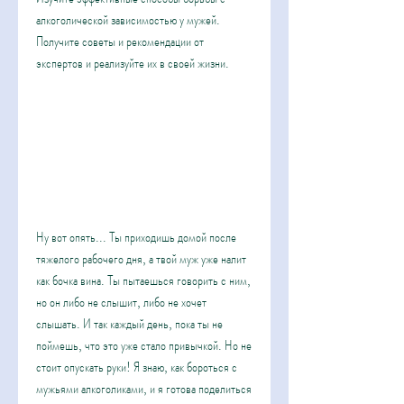
алкоголической зависимостью у мужей. 
Получите советы и рекомендации от 
экспертов и реализуйте их в своей жизни.
Ну вот опять... Ты приходишь домой после 
тяжелого рабочего дня, а твой муж уже налит 
как бочка вина. Ты пытаешься говорить с ним, 
но он либо не слышит, либо не хочет 
слышать. И так каждый день, пока ты не 
поймешь, что это уже стало привычкой. Но не 
стоит опускать руки! Я знаю, как бороться с 
мужьями алкоголиками, и я готова поделиться 