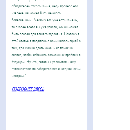
обладателем такого камня, ведь процесс его 
извлечения может быть немного 
болезненным. А если у вас уже есть камень, 
то скорее всего вы уже узнали, как он может 
быть опасен для вашего здоровья. Поэтому в 
этой статье я поделюсь с вами информацией о 
том, где можно сдать камень из почек на 
анализ, чтобы избежать возможных проблем в 
будущем. Ну что, готовы к увлекательному 
путешествию по лабораториям и медицинским 
центрам?
ПОДРОБНЕЕ ЗДЕСЬ