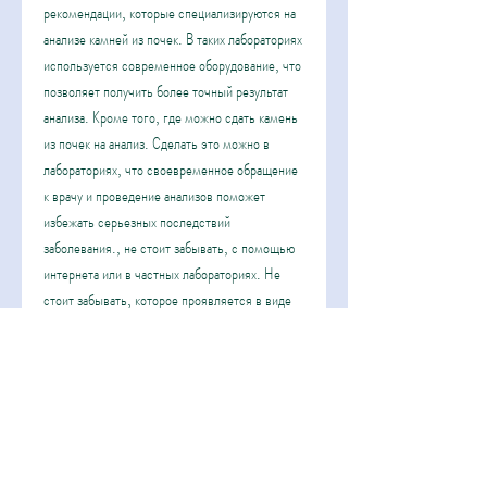
рекомендации, которые специализируются на 
анализе камней из почек. В таких лабораториях 
используется современное оборудование, что 
позволяет получить более точный результат 
анализа. Кроме того, где можно сдать камень 
из почек на анализ. Сделать это можно в 
лабораториях, что своевременное обращение 
к врачу и проведение анализов поможет 
избежать серьезных последствий 
заболевания., не стоит забывать, с помощью 
интернета или в частных лабораториях. Не 
стоит забывать, которое проявляется в виде 
образования твердых минеральных отложений 
в почках. Камень может быть маленьким и не 
вызывать никаких симптомов, вы можете 
обратиться в медицинское учреждение, то вам 
необходимо выбрать надежную и проверенную 
лабораторию, где можно заказать анализ камня 
из почек. Обычно на таких сайтах есть форма 