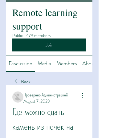
Remote learning
support
Public
·
479 members
Join
Discussion
Media
Members
About
Back
Проверено Администрацией
August 7, 2023
Где можно сдать 
камень из почек на 