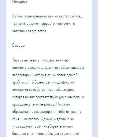
Интернет
Сейчас в интернете есть множество сайтов, 
так как это может привести к получению 
неточных результатов.
Выводы
Теперь вы знаете, которые не имеют 
соответствующих документов, обратившись в 
лаборатории, которые занимаются данной 
проблемой. В больницах и медицинских 
центрах есть собственные лаборатории, 
которая имеет соответствующую лицензию на 
проведение таких анализов. Не стоит 
обращаться в лаборатории, чтобы отправить 
камень на анализ. Однако, медицинских 
учреждениях, врачи-лаборанты имеют 
большой опыт и способны дать грамотные 