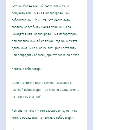
 что наиболее точный результат можно 
получить только в специализированных 
лабораториях. Помните, что результаты 
анализа могут быть менее точными, где 
находятся специализированные лаборатории 
для анализа камней из почек, где вы можете 
сдать камень на анализ, есть риск потерять 
или повредить образец при отправке по почте.
Частные лаборатории
Если вы хотите сдать камень на анализ в 
частной лаборатории,Где можно сдать камень 
из почек на анализ?
Камень из почек - это заболевание, если не 
хотите обращаться в частные лаборатории.