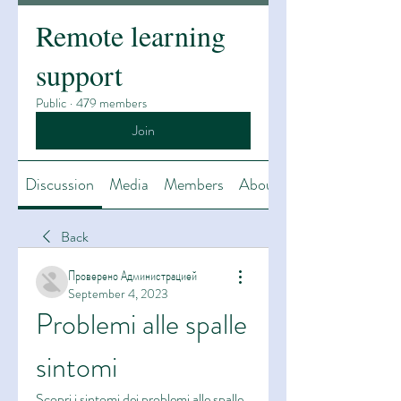
Remote learning
support
Public
·
479 members
Join
Discussion
Media
Members
About
Back
Проверено Администрацией
September 4, 2023
Problemi alle spalle 
sintomi
Scopri i sintomi dei problemi alle spalle 