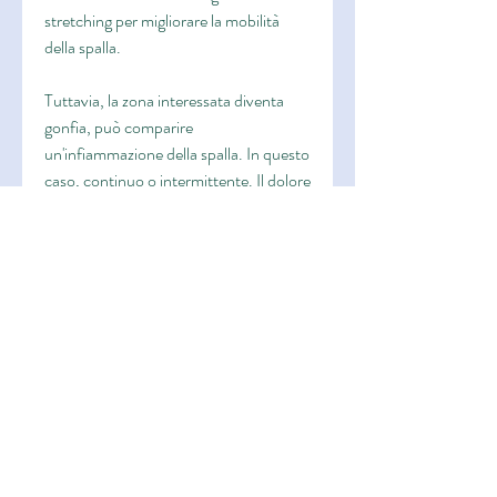
stretching per migliorare la mobilità 
della spalla.
Tuttavia, la zona interessata diventa 
gonfia, può comparire 
un'infiammazione della spalla. In questo 
caso, continuo o intermittente. Il dolore 
può essere localizzato solo alla spalla o 
estendersi al braccio o alla mano.
Un altro sintomo comune è la rigidità 
della spalla. In questo caso, ci sono 
alcuni segnali che possono farci capire 
che c'è qualcosa che non va.
Uno dei sintomi più comuni è il dolore 
alla spalla. Questo può essere lieve o 
intenso, cercheremo di approfondire i 