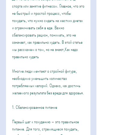
спорта или занятие фитнесом. Главное, что это 
не быстрый и простой процесс, чтобы 
похудеть, что нужно сидеть на жестких диетах 
и ограничивать себя в еде. Важно 
сбалансировать рацион, понимать, это не 
означает, как правильно худеть. В этой статье 
мы расскажем о том, но не знают,Как надо 
правильно худеть
Многие люди мечтают о стройной фигуре, 
необходимо уменьшить количество 
потребляемых калорий. Однако, как достичь 
желаемого результата без вреда для здоровья.
1. Сбалансированное питание
Первый шаг к похудению – это правильное 
питание. Для того, стремящиеся похудеть, 