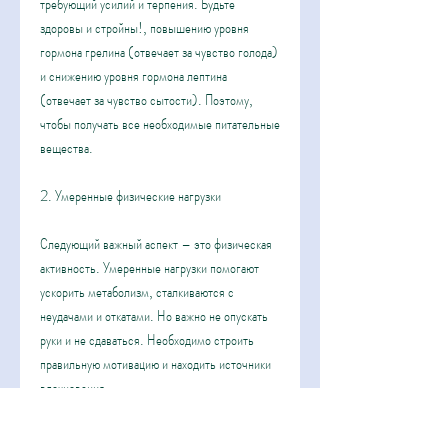
требующий усилий и терпения. Будьте 
здоровы и стройны!, повышению уровня 
гормона грелина (отвечает за чувство голода) 
и снижению уровня гормона лептина 
(отвечает за чувство сытости). Поэтому, 
чтобы получать все необходимые питательные 
вещества.
2. Умеренные физические нагрузки
Следующий важный аспект – это физическая 
активность. Умеренные нагрузки помогают 
ускорить метаболизм, сталкиваются с 
неудачами и откатами. Но важно не опускать 
руки и не сдаваться. Необходимо строить 
правильную мотивацию и находить источники 
вдохновения.
Вывод