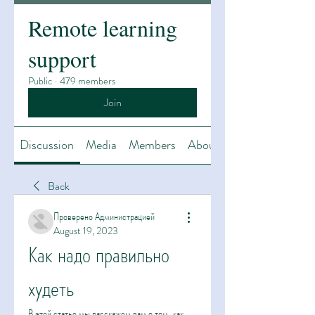
Remote learning
support
Public
·
479 members
Join
Discussion
Media
Members
About
Back
Проверено Администрацией
August 19, 2023
Как надо правильно 
худеть
В этой статье мы расскажем вам о том, как 