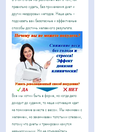
правильно худеть, без применения диет и 
других нездоровых методов. Наша цель - 
подсказать вам безопасные и эффективные 
способы достичь желаемого результата.
Все мы хотим быть в форме, но когда дело 
доходит до худения, то наша мотивация идет 
на понижение вместе с весом. Мы начинаем с 
желанием, но заканчиваем толстыми слезами, 
потому что диеты и тренировки кажутся 
невыносимыми. Но не отчаивайтесь, 