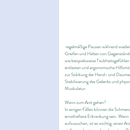
 regelmäßige Pausen während wiederholter Bewegungen einzulegen, wie zum Beispiel das 
Greifen und Halten von Gegenstände
wie beispielsweise Taubheitsgefühlen
entlasten und ergonomische Hilfsmit
zur Stärkung der Hand- und Daumenm
Stabilisierung des Gelenks und physi
Muskulatur.
Wann zum Arzt gehen?
In einigen Fällen können die Schmer
ernsthaftere Erkrankung sein. Wenn d
aufzusuchen, ist es wichtig, einen A