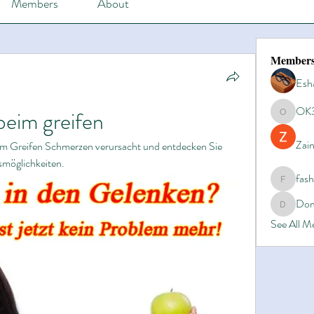
Members
About
Member
Esh
OK
eim greifen
OK365
Zain
m Greifen Schmerzen verursacht und entdecken Sie 
möglichkeiten.
fas
fashionl
Dom
Domino8
See All 