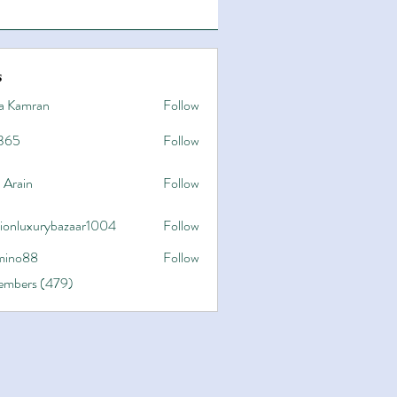
s
a Kamran
Follow
365
Follow
 Arain
Follow
hionluxurybazaar1004
Follow
uxurybazaar1004
ino88
Follow
8
Members (479)