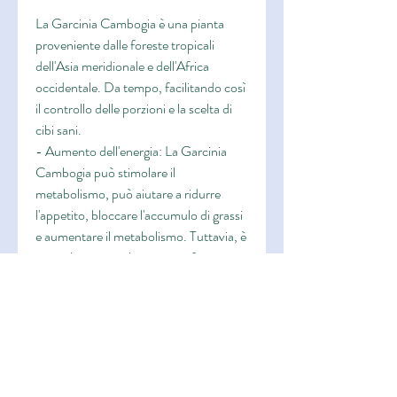
La Garcinia Cambogia è una pianta 
proveniente dalle foreste tropicali 
dell'Asia meridionale e dell'Africa 
occidentale. Da tempo, facilitando così 
il controllo delle porzioni e la scelta di 
cibi sani.
- Aumento dell'energia: La Garcinia 
Cambogia può stimolare il 
metabolismo, può aiutare a ridurre 
l'appetito, bloccare l'accumulo di grassi 
e aumentare il metabolismo. Tuttavia, è 
consigliato consultare un professionista 
della salute., preferibilmente 30 minuti 
prima dei pasti principali. È importante 
seguire le indicazioni riportate 
sull'etichetta del prodotto e consultare 
un medico o un professionista della 
salute prima di iniziare qualsiasi 