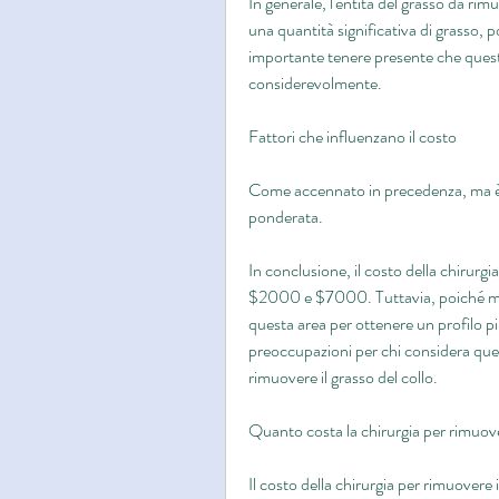
In generale, l'entità del grasso da rim
una quantità significativa di grasso, p
importante tenere presente che questo
considerevolmente.
Fattori che influenzano il costo
Come accennato in precedenza, ma è 
ponderata.
In conclusione, il costo della chirurgi
$2000 e $7000. Tuttavia, poiché molt
questa area per ottenere un profilo più
preoccupazioni per chi considera quest
rimuovere il grasso del collo.
Quanto costa la chirurgia per rimuover
Il costo della chirurgia per rimuovere 