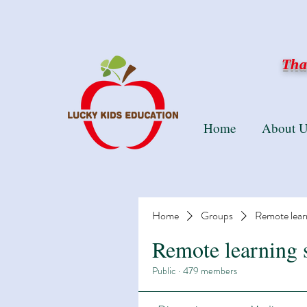
Than
Home
About U
Home
Groups
Remote lear
Remote learning 
Public
·
479 members