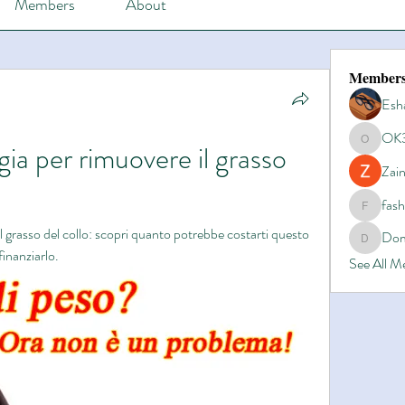
Members
About
Member
Esh
OK
ia per rimuovere il grasso 
OK365
Zain
fas
fashionl
il grasso del collo: scopri quanto potrebbe costarti questo 
Dom
Domino8
finanziarlo.
See All 