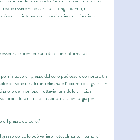
uovere può influire sul costo. Se è necessario rimuovere 
otrebbe essere necessario un lifting cutaneo, è 
 è solo un intervallo approssimativo e può variare 
essenziale prendere una decisione informata e 
a per rimuovere il grasso del collo può essere compreso tra 
e persone desiderano eliminare l'accumulo di grasso in 
 snello e armonioso. Tuttavia, una delle principali 
a procedura è il costo associato alla chirurgia per 
e il grasso del collo?
il grasso del collo può variare notevolmente, i tempi di 