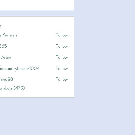
s
a Kamran
Follow
365
Follow
 Arain
Follow
hionluxurybazaar1004
Follow
uxurybazaar1004
ino88
Follow
8
Members (479)