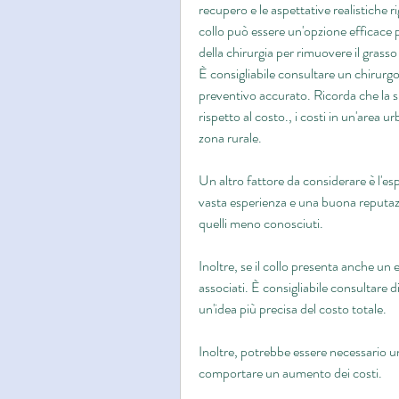
recupero e le aspettative realistiche ri
collo può essere un'opzione efficace p
della chirurgia per rimuovere il grasso
È consigliabile consultare un chirurgo 
preventivo accurato. Ricorda che la sic
rispetto al costo., i costi in un'area u
zona rurale.
Un altro fattore da considerare è l'esp
vasta esperienza e una buona reputazio
quelli meno conosciuti.
Inoltre, se il collo presenta anche un 
associati. È consigliabile consultare di
un'idea più precisa del costo totale.
Inoltre, potrebbe essere necessario u
comportare un aumento dei costi.