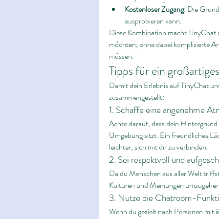
Kostenloser Zugang
: Die Grund
ausprobieren kann.
Diese Kombination macht TinyChat zu
möchten, ohne dabei komplizierte A
müssen.
Tipps für ein großarti
Damit dein Erlebnis auf TinyChat unve
zusammengestellt:
1. Schaffe eine angenehme A
Achte darauf, dass dein Hintergrund o
Umgebung sitzt. Ein freundliches Lä
leichter, sich mit dir zu verbinden.
2. Sei respektvoll und aufgesc
Da du Menschen aus aller Welt triffst,
Kulturen und Meinungen umzugehen.
3. Nutze die Chatroom-Funkt
Wenn du gezielt nach Personen mit äh