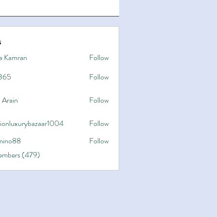
s
a Kamran
Follow
365
Follow
 Arain
Follow
hionluxurybazaar1004
Follow
uxurybazaar1004
ino88
Follow
8
Members (479)