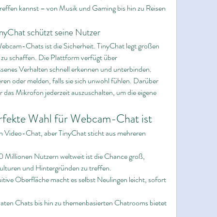
reffen kannst – von Musik und Gaming bis hin zu Reisen 
inyChat schützt seine Nutzer
 Webcam-Chats ist die Sicherheit. TinyChat legt großen 
u schaffen. Die Plattform verfügt über 
enes Verhalten schnell erkennen und unterbinden. 
n oder melden, falls sie sich unwohl fühlen. Darüber 
r das Mikrofon jederzeit auszuschalten, um die eigene 
rfekte Wahl für Webcam-Chat ist
gen Video-Chat, aber TinyChat sticht aus mehreren 
0 Millionen Nutzern weltweit ist die Chance groß, 
lturen und Hintergründen zu treffen.
uitive Oberfläche macht es selbst Neulingen leicht, sofort 
vaten Chats bis hin zu themenbasierten Chatrooms bietet 