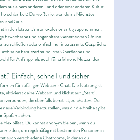
dem aus einem anderen Land oder einer anderen Kultur 
rhersehbarkeit: Du weißt nie, wen du als Nächstes 
den Spaß aus.
hat in den letzten Jahren explosionsartig zugenommen. 
ge Erwachsene und sogar ältere Generationen Online-
 zu schließen oder einfach nur interessante Gespräche 
durch seine benutzerfreundliche Oberfläche und 
owohl für Anfänger als auch für erfahrene Nutzer ideal 
at? Einfach, schnell und sicher
ttformen für zufälligen Webcam-Chat. Die Nutzung ist 
e, aktivierst deine Webcam und klickst auf „Start“. 
n verbunden, die ebenfalls bereit ist, zu chatten. Du 
e neue Verbindung herzustellen, was dir die Freiheit gibt, 
dir Spaß machen.
ie Flexibilität. Du kannst anonym bleiben, wenn du 
l anmelden, um regelmäßig mit bestimmten Personen in 
etet auch verschiedene Chatrooms, in denen du 