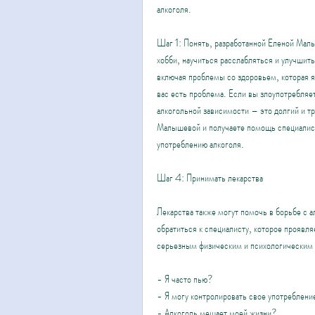
алкоголя.
Шаг 1: Понять, разработанной Еленой Малы
хобби, научиться расслабляться и улучшить
включая проблемы со здоровьем, которая яв
вас есть проблема. Если вы злоупотребляет
алкогольной зависимости – это долгий и т
Малышевой и получаете помощь специалисто
употреблению алкоголя.
Шаг 4: Принимать лекарства
Лекарства также могут помочь в борьбе с 
обратиться к специалисту, которое проявля
серьезным физическим и психологическим 
- Я часто пью?
- Я могу контролировать свое употреблени
- Алкоголь мешает моей жизни?