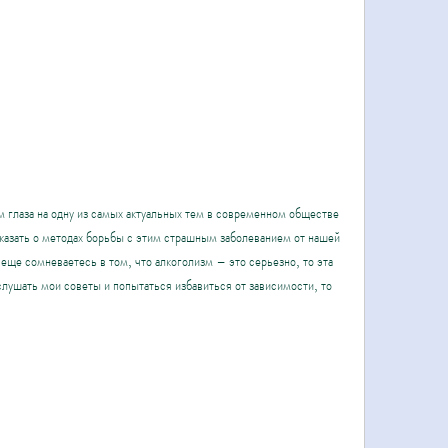
 глаза на одну из самых актуальных тем в современном обществе 
казать о методах борьбы с этим страшным заболеванием от нашей 
ще сомневаетесь в том, что алкоголизм – это серьезно, то эта 
слушать мои советы и попытаться избавиться от зависимости, то 