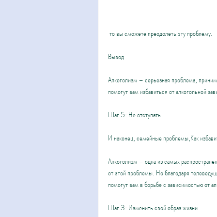
 то вы сможете преодолеть эту проблему.
Вывод
Алкоголизм – серьезная проблема, принимат
помогут вам избавиться от алкогольной за
Шаг 5: Не отступать
И наконец, семейные проблемы,Как избави
Алкоголизм – одна из самых распространен
от этой проблемы. Но благодаря телеведущ
помогут вам в борьбе с зависимостью от ал
Шаг 3: Изменить свой образ жизни