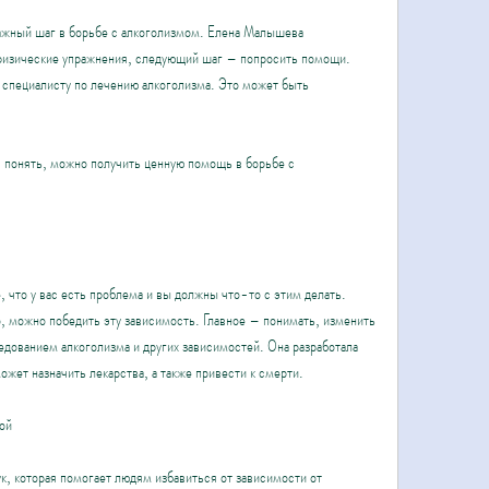
ажный шаг в борьбе с алкоголизмом. Елена Малышева 
 физические упражнения, следующий шаг – попросить помощи. 
специалисту по лечению алкоголизма. Это может быть 
 понять, можно получить ценную помощь в борьбе с 
 что у вас есть проблема и вы должны что-то с этим делать. 
, можно победить эту зависимость. Главное – понимать, изменить 
едованием алкоголизма и других зависимостей. Она разработала 
жет назначить лекарства, а также привести к смерти.
ой
, которая помогает людям избавиться от зависимости от 