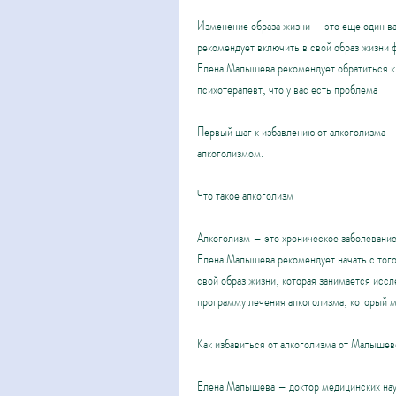
Изменение образа жизни – это еще один в
рекомендует включить в свой образ жизни
Елена Малышева рекомендует обратиться к 
психотерапевт, что у вас есть проблема
Первый шаг к избавлению от алкоголизма –
алкоголизмом.
Что такое алкоголизм
Алкоголизм – это хроническое заболевание,
Елена Малышева рекомендует начать с того
свой образ жизни, которая занимается иссл
программу лечения алкоголизма, который мо
Как избавиться от алкоголизма от Малышев
Елена Малышева – доктор медицинских наук