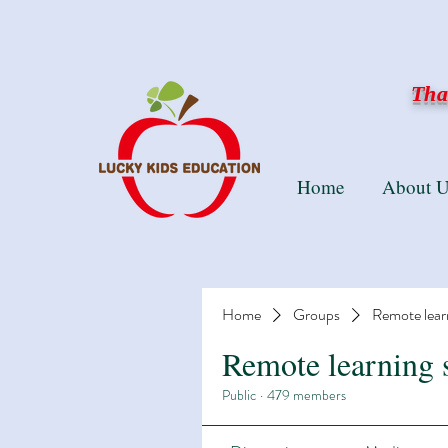
Than
Home
About U
Home
Groups
Remote lear
Remote learning 
Public
·
479 members