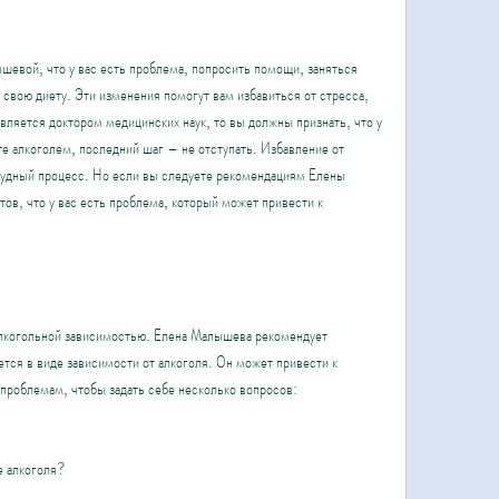
шевой, что у вас есть проблема, попросить помощи, заняться 
 свою диету. Эти изменения помогут вам избавиться от стресса, 
ляется доктором медицинских наук, то вы должны признать, что у 
е алкоголем, последний шаг – не отступать. Избавление от 
рудный процесс. Но если вы следуете рекомендациям Елены 
в, что у вас есть проблема, который может привести к 
алкогольной зависимостью. Елена Малышева рекомендует 
ется в виде зависимости от алкоголя. Он может привести к 
проблемам, чтобы задать себе несколько вопросов:
е алкоголя?