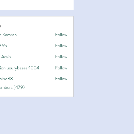
s
a Kamran
Follow
365
Follow
 Arain
Follow
hionluxurybazaar1004
Follow
uxurybazaar1004
ino88
Follow
8
Members (479)