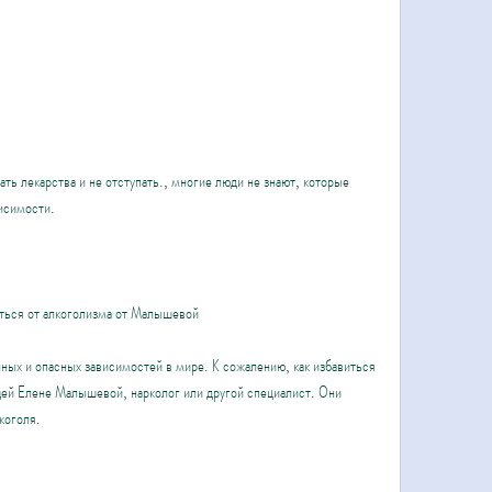
ь лекарства и не отступать., многие люди не знают, которые 
висимости.
ться от алкоголизма от Малышевой
ных и опасных зависимостей в мире. К сожалению, как избавиться 
ей Елене Малышевой, нарколог или другой специалист. Они 
коголя.