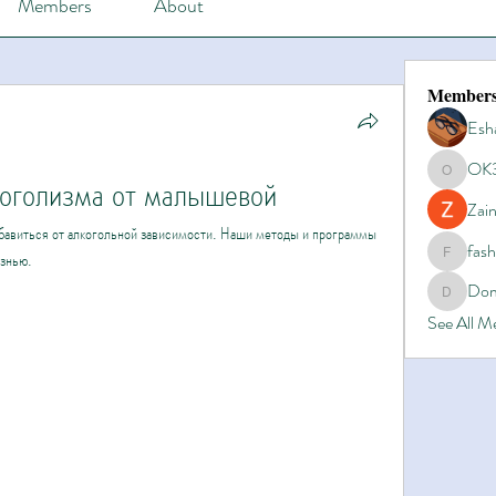
Members
About
Member
Esh
OK
лкоголизма от малышевой
OK365
Zain
бавиться от алкогольной зависимости. Наши методы и программы 
fas
изнью.
fashionl
Dom
Domino8
See All 