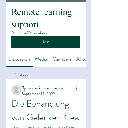
Remote learning
support
Public
·
479 members
Join
Discussion
Media
Members
About
Back
Проверено Администрацией
September 15, 2023
Die Behandlung 
von Gelenken Kiew
Die Behandlung von Gelenken Kiew - 