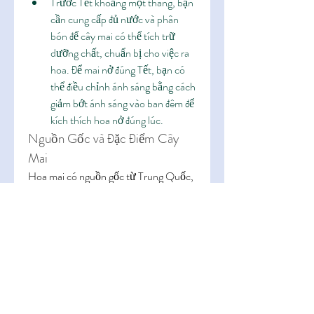
Trước Tết khoảng một tháng, bạn 
cần cung cấp đủ nước và phân 
bón để cây mai có thể tích trữ 
dưỡng chất, chuẩn bị cho việc ra 
hoa. Để mai nở đúng Tết, bạn có 
thể điều chỉnh ánh sáng bằng cách 
giảm bớt ánh sáng vào ban đêm để 
kích thích hoa nở đúng lúc.
Nguồn Gốc và Đặc Điểm Cây 
Mai
Hoa mai có nguồn gốc từ Trung Quốc, 
đã xuất hiện từ hơn 3000 năm trước. 
Theo ghi chép của Phi Cung Ấn trong 
cuốn Trấn Hương Bảo Ngự (thế kỷ 
Minh), mai là loài hoa được yêu thích 
bởi vẻ đẹp rực rỡ trong giá lạnh. Tại Việt 
Nam, hoa mai chủ yếu phân bố ở các 
khu vực miền Trung, từ dãy Trường 
Sơn kéo dài đến các tỉnh miền Nam 