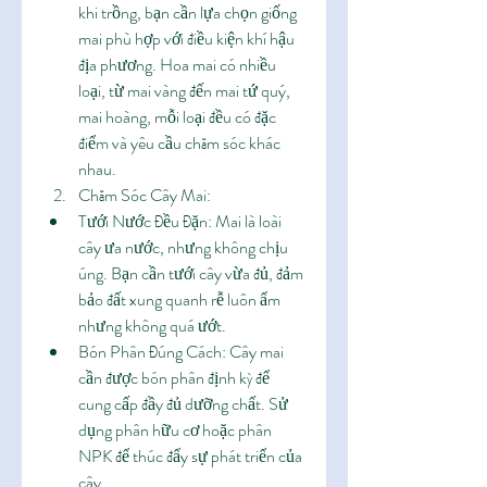
khi trồng, bạn cần lựa chọn giống 
mai phù hợp với điều kiện khí hậu 
địa phương. Hoa mai có nhiều 
loại, từ mai vàng đến mai tứ quý, 
mai hoàng, mỗi loại đều có đặc 
điểm và yêu cầu chăm sóc khác 
nhau.
Chăm Sóc Cây Mai:
Tưới Nước Đều Đặn: Mai là loài 
cây ưa nước, nhưng không chịu 
úng. Bạn cần tưới cây vừa đủ, đảm 
bảo đất xung quanh rễ luôn ẩm 
nhưng không quá ướt.
Bón Phân Đúng Cách: Cây mai 
cần được bón phân định kỳ để 
cung cấp đầy đủ dưỡng chất. Sử 
dụng phân hữu cơ hoặc phân 
NPK để thúc đẩy sự phát triển của 
cây.