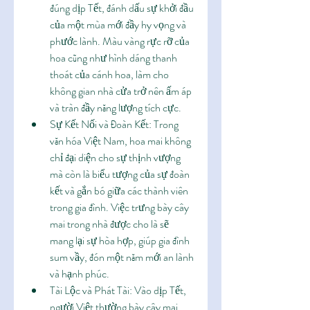
đúng dịp Tết, đánh dấu sự khởi đầu 
của một mùa mới đầy hy vọng và 
phước lành. Màu vàng rực rỡ của 
hoa cũng như hình dáng thanh 
thoát của cánh hoa, làm cho 
không gian nhà cửa trở nên ấm áp 
và tràn đầy năng lượng tích cực.
Sự Kết Nối và Đoàn Kết: Trong 
văn hóa Việt Nam, hoa mai không 
chỉ đại diện cho sự thịnh vượng 
mà còn là biểu tượng của sự đoàn 
kết và gắn bó giữa các thành viên 
trong gia đình. Việc trưng bày cây 
mai trong nhà được cho là sẽ 
mang lại sự hòa hợp, giúp gia đình 
sum vầy, đón một năm mới an lành 
và hạnh phúc.
Tài Lộc và Phát Tài: Vào dịp Tết, 
người Việt thường bày cây mai 