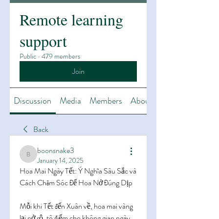
Remote learning
support
Public
·
479 members
Join
Discussion
Media
Members
About
Back
boonsnake3
boonsnake3
January 14, 2025
Hoa Mai Ngày Tết: Ý Nghĩa Sâu Sắc và 
Cách Chăm Sóc Để Hoa Nở Đúng Dịp
Mỗi khi Tết đến Xuân về, hoa mai vàng 
lại nở rộ, tô điểm cho không gian ngày 