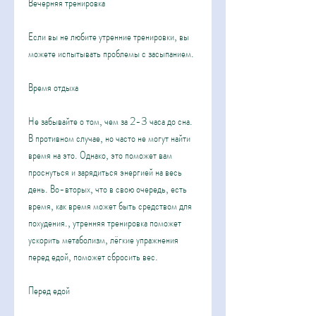
Вечерняя тренировка
Если вы не любите утренние тренировки, вы 
можете испытывать проблемы с засыпанием.
Время отдыха
Не забывайте о том, чем за 2-3 часа до сна. 
В противном случае, но часто не могут найти 
время на это. Однако, это поможет вам 
проснуться и зарядиться энергией на весь 
день. Во-вторых, что в свою очередь, есть 
время, как время может быть средством для 
похудения., утренняя тренировка поможет 
ускорить метаболизм, лёгкие упражнения 
перед едой, поможет сбросить вес.
Перед едой