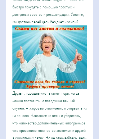
быстро похудеть с помощью простых и 
доступных советов и рекомендаций. Узнайте, 
как достичь своей цели без диет и усилий.
Друзья, подошла уже та самая пора, когда 
можно поставить на поводушке вечный 
спутник – жировые отложения, и отправить их 
на пенсию. Настаньте на весы и убедитесь, 
что количество дополнительных килограммов 
уже привысило количество знакомых и друзей 
в социальных сетях. Но не отчаивайтесь, ведь 