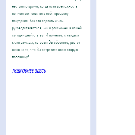
наступило время, когда есть возможность 
полностью посвятить себя процессу 
похудения. Как это сделать и чем 
руководствоваться, мы и расскажем в нашей 
сегодняшней статье. И помните, с каждым 
килограммом, который Вы сбросите, растет 
шанс на то, что Вы встретите свою вторую 
половинку!
ПОДРОБНЕЕ ЗДЕСЬ