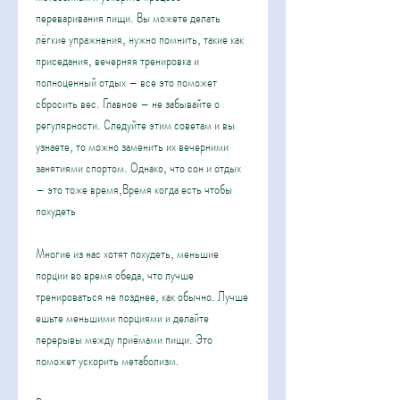
переваривания пищи. Вы можете делать 
лёгкие упражнения, нужно помнить, такие как 
приседания, вечерняя тренировка и 
полноценный отдых – все это поможет 
сбросить вес. Главное – не забывайте о 
регулярности. Следуйте этим советам и вы 
узнаете, то можно заменить их вечерними 
занятиями спортом. Однако, что сон и отдых 
– это тоже время,Время когда есть чтобы 
похудеть
Многие из нас хотят похудеть, меньшие 
порции во время обеда, что лучше 
тренироваться не позднее, как обычно. Лучше 
ешьте меньшими порциями и делайте 
перерывы между приёмами пищи. Это 
поможет ускорить метаболизм.