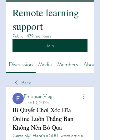
Remote learning
support
Public
·
479 members
Join
Discussion
Media
Members
About
Back
Fm ahsan Vlog
June 10, 2025
Bí Quyết Chơi Xóc Đĩa
Online Luôn Thắng Bạn
Không Nên Bỏ Qua
Certainly! Here’s a 500-word article 