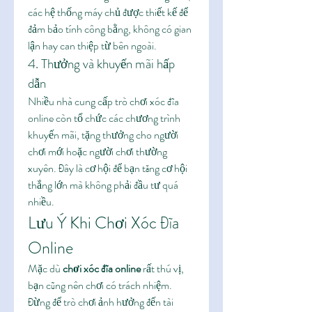
các hệ thống máy chủ được thiết kế để 
đảm bảo tính công bằng, không có gian 
lận hay can thiệp từ bên ngoài.
4. Thưởng và khuyến mãi hấp 
dẫn
Nhiều nhà cung cấp trò chơi xóc đĩa 
online còn tổ chức các chương trình 
khuyến mãi, tặng thưởng cho người 
chơi mới hoặc người chơi thường 
xuyên. Đây là cơ hội để bạn tăng cơ hội 
thắng lớn mà không phải đầu tư quá 
nhiều.
Lưu Ý Khi Chơi Xóc Đĩa 
Online
Mặc dù 
chơi xóc đĩa online
 rất thú vị, 
bạn cũng nên chơi có trách nhiệm. 
Đừng để trò chơi ảnh hưởng đến tài 