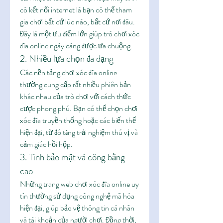
có kết nối internet là bạn có thể tham 
gia chơi bất cứ lúc nào, bất cứ nơi đâu. 
Đây là một ưu điểm lớn giúp trò chơi xóc 
đĩa online ngày càng được ưa chuộng.
2. Nhiều lựa chọn đa dạng
Các nền tảng chơi xóc đĩa online 
thường cung cấp rất nhiều phiên bản 
khác nhau của trò chơi với cách thức 
cược phong phú. Bạn có thể chọn chơi 
xóc đĩa truyền thống hoặc các biến thể 
hiện đại, từ đó tăng trải nghiệm thú vị và 
cảm giác hồi hộp.
3. Tính bảo mật và công bằng 
cao
Những trang web chơi xóc đĩa online uy 
tín thường sử dụng công nghệ mã hóa 
hiện đại, giúp bảo vệ thông tin cá nhân 
và tài khoản của người chơi. Đồng thời, 