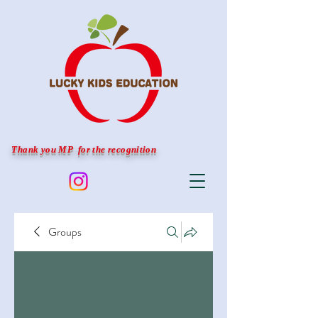
Thank you MP for the recognition
Groups