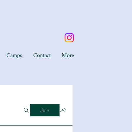
Camps
Contact
More
Join