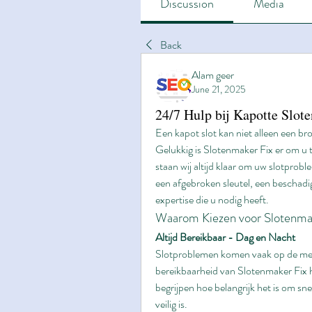
Discussion
Media
Back
Alam geer
June 21, 2025
24/7 Hulp bij Kapotte Slot
Een kapot slot kan niet alleen een bron
Gelukkig is Slotenmaker Fix er om u 
staan wij altijd klaar om uw slotprobl
een afgebroken sleutel, een beschadigd
expertise die u nodig heeft.
Waarom Kiezen voor Slotenma
Altijd Bereikbaar - Dag en Nacht
Slotproblemen komen vaak op de me
bereikbaarheid van Slotenmaker Fix h
begrijpen hoe belangrijk het is om sne
veilig is.