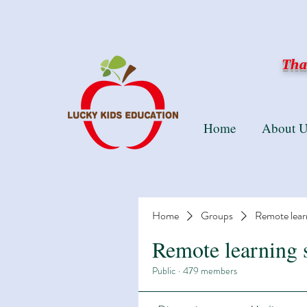
Than
Home
About U
Home
Groups
Remote lear
Remote learning 
Public
·
479 members