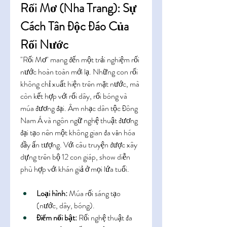
Rối Mơ (Nha Trang): Sự 
Cách Tân Độc Đáo Của 
Rối Nước
"Rối Mơ" mang đến một trải nghiệm rối 
nước hoàn toàn mới lạ. Những con rối 
không chỉ xuất hiện trên mặt nước, mà 
còn kết hợp với rối dây, rối bóng và 
múa đương đại. Âm nhạc dân tộc Đông 
Nam Á và ngôn ngữ nghệ thuật đương 
đại tạo nên một không gian đa văn hóa 
đầy ấn tượng. Với câu truyện được xây 
dựng trên bộ 12 con giáp, show diễn 
phù hợp với khán giả ở mọi lứa tuổi.
Loại hình:
 Múa rối sáng tạo 
(nước, dây, bóng).
Điểm nổi bật:
 Rối nghệ thuật đa 