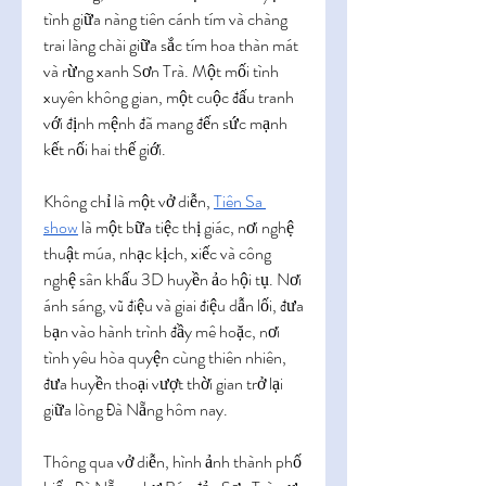
tình giữa nàng tiên cánh tím và chàng 
trai làng chài giữa sắc tím hoa thàn mát 
và rừng xanh Sơn Trà. Một mối tình 
xuyên không gian, một cuộc đấu tranh 
với định mệnh đã mang đến sức mạnh 
kết nối hai thế giới.
Không chỉ là một vở diễn, 
Tiên Sa 
show
 là một bữa tiệc thị giác, nơi nghệ 
thuật múa, nhạc kịch, xiếc và công 
nghệ sân khấu 3D huyền ảo hội tụ. Nơi 
ánh sáng, vũ điệu và giai điệu dẫn lối, đưa 
bạn vào hành trình đầy mê hoặc, nơi 
tình yêu hòa quyện cùng thiên nhiên, 
đưa huyền thoại vượt thời gian trở lại 
giữa lòng Đà Nẵng hôm nay.
Thông qua vở diễn, hình ảnh thành phố 