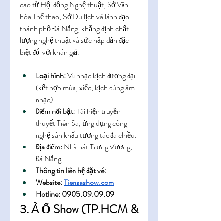
cao từ Hội đồng Nghệ thuật, Sở Văn 
hóa Thể thao, Sở Du lịch và lãnh đạo 
thành phố Đà Nẵng, khẳng định chất 
lượng nghệ thuật và sức hấp dẫn đặc 
biệt đối với khán giả.
Loại hình:
 Vũ nhạc kịch đương đại 
(kết hợp múa, xiếc, kịch cùng âm 
nhạc).
Điểm nổi bật:
 Tái hiện truyền 
thuyết Tiên Sa, ứng dụng công 
nghệ sân khấu tương tác đa chiều.
Địa điểm:
 Nhà hát Trưng Vương, 
Đà Nẵng.
Thông tin liên hệ đặt vé: 
Website: 
Tiensashow.com
Hotline: 0905.09.09.09
3. À Ố Show (TP.HCM & 