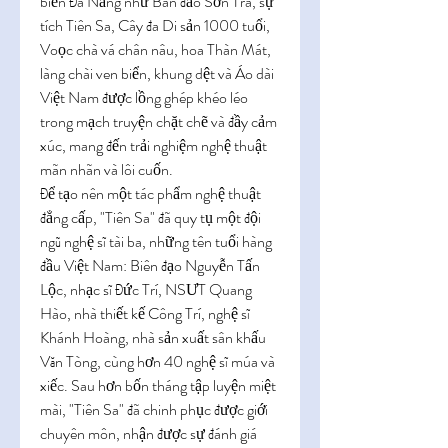
biển Đà Nẵng như Bán đảo Sơn Trà, sự 
tích Tiên Sa, Cây đa Di sản 1000 tuổi, 
Voọc chà vá chân nâu, hoa Thàn Mát, 
làng chài ven biển, khung dệt và Áo dài 
Việt Nam được lồng ghép khéo léo 
trong mạch truyện chặt chẽ và đầy cảm 
xúc, mang đến trải nghiệm nghệ thuật 
mãn nhãn và lôi cuốn.
Để tạo nên một tác phẩm nghệ thuật 
đẳng cấp, "Tiên Sa" đã quy tụ một đội 
ngũ nghệ sĩ tài ba, những tên tuổi hàng 
đầu Việt Nam: Biên đạo Nguyễn Tấn 
Lộc, nhạc sĩ Đức Trí, NSƯT Quang 
Hào, nhà thiết kế Công Trí, nghệ sĩ 
Khánh Hoàng, nhà sản xuất sân khấu 
Văn Tòng, cùng hơn 40 nghệ sĩ múa và 
xiếc. Sau hơn bốn tháng tập luyện miệt 
mài, "Tiên Sa" đã chinh phục được giới 
chuyên môn, nhận được sự đánh giá 