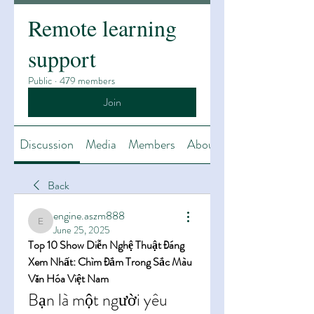
Remote learning
support
Public
·
479 members
Join
Discussion
Media
Members
About
Back
engine.aszm888
engine.aszm888
June 25, 2025
Top 10 Show Diễn Nghệ Thuật Đáng 
Xem Nhất: Chìm Đắm Trong Sắc Màu 
Văn Hóa Việt Nam
Bạn là một người yêu 