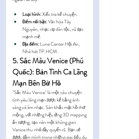
Loại hình:
 Xiếc tre kể chuyện.
Điểm nổi bật:
 Văn hóa Tây 
Nguyên, nhạc cụ dân tộc, vũ đạo 
mạnh mẽ.
Địa điểm:
 Lune Center Hội An, 
Nhà hát TP.HCM.
5. Sắc Màu Venice (Phú 
Quốc): Bản Tình Ca Lãng 
Mạn Bên Bờ Hồ
"Sắc Màu Venice" là một câu chuyện 
tình yêu lãng mạn được kể bằng ánh 
sáng và âm nhạc. Sân khấu mặt hồ thơ 
mộng, với những hiệu ứng 3D mapping 
ấn tượng, tạo nên một không gian 
Venice thu nhỏ đầy quyến rũ. Bạn sẽ 
được đắm mình trong những giai điệu du 