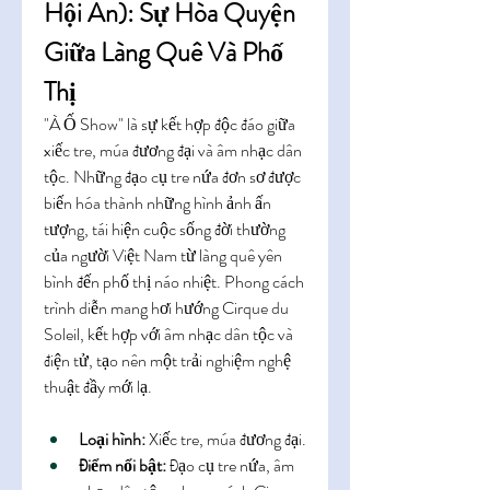
Hội An): Sự Hòa Quyện 
Giữa Làng Quê Và Phố 
Thị
"À Ố Show" là sự kết hợp độc đáo giữa 
xiếc tre, múa đương đại và âm nhạc dân 
tộc. Những đạo cụ tre nứa đơn sơ được 
biến hóa thành những hình ảnh ấn 
tượng, tái hiện cuộc sống đời thường 
của người Việt Nam từ làng quê yên 
bình đến phố thị náo nhiệt. Phong cách 
trình diễn mang hơi hướng Cirque du 
Soleil, kết hợp với âm nhạc dân tộc và 
điện tử, tạo nên một trải nghiệm nghệ 
thuật đầy mới lạ.
Loại hình:
 Xiếc tre, múa đương đại.
Điểm nổi bật:
 Đạo cụ tre nứa, âm 