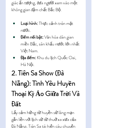
giác ấn tượng, đưa người xem vào một 
không gian đậm chất Bắc Bộ.
Loại hình:
 Thực cảnh trên mặt 
nước.
Điểm nổi bật:
 Văn hóa dân gian 
miền Bắc, sân khấu nước lớn nhất 
Việt Nam.
Địa điểm:
 Khu du lịch Quốc Oai, 
Hà Nội.
2. Tiên Sa Show (Đà 
Nẵng): Tình Yêu Huyền 
Thoại Kỳ Ảo Giữa Trời Và 
Đất
Lấy cảm hứng từ huyền sử lãng mạn 
gắn liền với lịch sử từ thuở xa xưa của 
Đà Nẵng, Tiên Sa tái hiện câu chuyện 