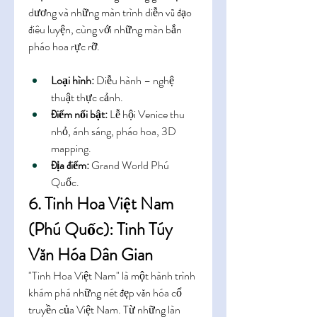
dương và những màn trình diễn vũ đạo 
điêu luyện, cùng với những màn bắn 
pháo hoa rực rỡ.
Loại hình:
 Diễu hành – nghệ 
thuật thực cảnh.
Điểm nổi bật:
 Lễ hội Venice thu 
nhỏ, ánh sáng, pháo hoa, 3D 
mapping.
Địa điểm:
 Grand World Phú 
Quốc.
6. Tinh Hoa Việt Nam 
(Phú Quốc): Tinh Túy 
Văn Hóa Dân Gian
"Tinh Hoa Việt Nam" là một hành trình 
khám phá những nét đẹp văn hóa cổ 
truyền của Việt Nam. Từ những làn 