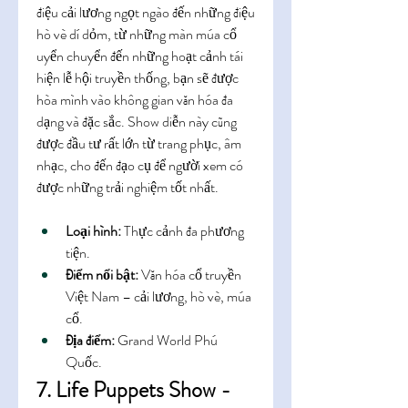
điệu cải lương ngọt ngào đến những điệu 
hò vè dí dỏm, từ những màn múa cổ 
uyển chuyển đến những hoạt cảnh tái 
hiện lễ hội truyền thống, bạn sẽ được 
hòa mình vào không gian văn hóa đa 
dạng và đặc sắc. Show diễn này cũng 
được đầu tư rất lớn từ trang phục, âm 
nhạc, cho đến đạo cụ để người xem có 
được những trải nghiệm tốt nhất.
Loại hình:
 Thực cảnh đa phương 
tiện.
Điểm nổi bật:
 Văn hóa cổ truyền 
Việt Nam – cải lương, hò vè, múa 
cổ.
Địa điểm:
 Grand World Phú 
Quốc.
7. Life Puppets Show - 