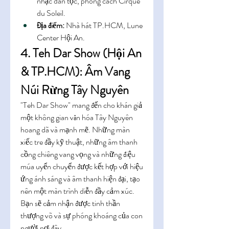
nhạc dân tộc, phong cách Cirque 
du Soleil.
Địa điểm:
 Nhà hát TP.HCM, Lune 
Center Hội An.
4. Teh Dar Show (Hội An 
& TP.HCM): Âm Vang 
Núi Rừng Tây Nguyên
"Teh Dar Show" mang đến cho khán giả 
một không gian văn hóa Tây Nguyên 
hoang dã và mạnh mẽ. Những màn 
xiếc tre đầy kỹ thuật, những âm thanh 
cồng chiêng vang vọng và những điệu 
múa uyển chuyển được kết hợp với hiệu 
ứng ánh sáng và âm thanh hiện đại, tạo 
nên một màn trình diễn đầy cảm xúc. 
Bạn sẽ cảm nhận được tinh thần 
thượng võ và sự phóng khoáng của con 
người nơi đây.