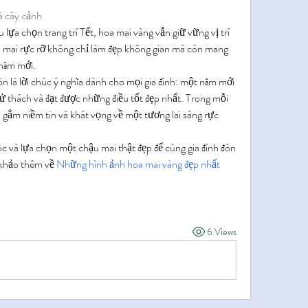
à cây cảnh
lựa chọn trang trí Tết, hoa mai vàng vẫn giữ vững vị trí 
u mai rực rỡ không chỉ làm đẹp không gian mà còn mang 
 năm mới.
n là lời chúc ý nghĩa dành cho mọi gia đình: một năm mới 
ử thách và đạt được những điều tốt đẹp nhất. Trong mỗi 
 gắm niềm tin và khát vọng về một tương lai sáng rực 
c và lựa chọn một chậu mai thật đẹp để cùng gia đình đón 
khảo thêm về 
Những hình ảnh hoa mai vàng đẹp nhất 
6 Views