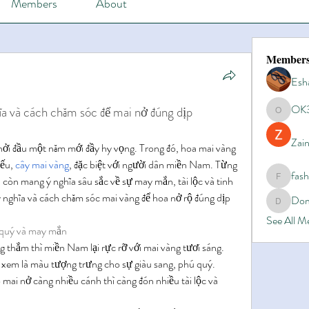
Members
About
Member
Esh
OK
a và cách chăm sóc để mai nở đúng dịp
OK365
Zain
hởi đầu một năm mới đầy hy vọng. Trong đó, hoa mai vàng 
ếu, 
cây mai vàng
, đặc biệt với người dân miền Nam. Từng 
fas
à còn mang ý nghĩa sâu sắc về sự may mắn, tài lộc và tinh 
fashionl
 nghĩa và cách chăm sóc mai vàng để hoa nở rộ đúng dịp 
Dom
Domino8
See All 
 quý và may mắn
 thắm thì miền Nam lại rực rỡ với mai vàng tươi sáng. 
xem là màu tượng trưng cho sự giàu sang, phú quý. 
ai nở càng nhiều cánh thì càng đón nhiều tài lộc và 