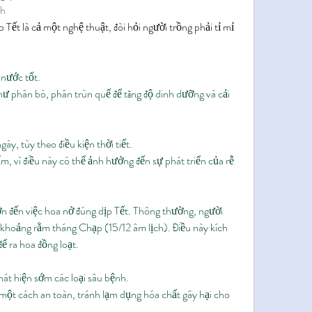
ch
Tết là cả một nghệ thuật, đòi hỏi người trồng phải tỉ mỉ 
 nước tốt.
ư phân bò, phân trùn quế để tăng độ dinh dưỡng và cải 
ày, tùy theo điều kiện thời tiết.
, vì điều này có thể ảnh hưởng đến sự phát triển của rễ 
lớn đến việc hoa nở đúng dịp Tết. Thông thường, người 
o khoảng rằm tháng Chạp (15/12 âm lịch). Điều này kích 
ể ra hoa đồng loạt.
át hiện sớm các loại sâu bệnh.
một cách an toàn, tránh lạm dụng hóa chất gây hại cho 