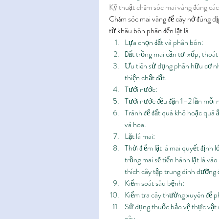
Kỹ thuật chăm sóc mai vàng đúng cá
Chăm sóc mai vàng để cây nở đúng dịp 
từ khâu bón phân đến lặt lá.
Lựa chọn đất và phân bón:
Đất trồng mai cần tơi xốp, thoát
Ưu tiên sử dụng phân hữu cơ nh
thiện chất đất.
Tưới nước:
Tưới nước đều đặn 1–2 lần mỗi ng
Tránh để đất quá khô hoặc quá ẩm
và hoa.
Lặt lá mai:
Thời điểm lặt lá mai quyết định 
trồng mai sẽ tiến hành lặt lá và
thích cây tập trung dinh dưỡng đ
Kiểm soát sâu bệnh:
Kiểm tra cây thường xuyên để ph
Sử dụng thuốc bảo vệ thực vật 
cây.