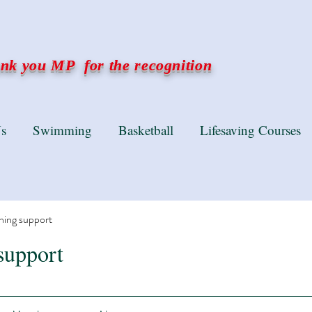
k you MP for the recognition
s
Swimming
Basketball
Lifesaving Courses
ning support
support