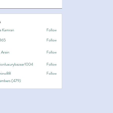
s
a Kamran
Follow
365
Follow
 Arain
Follow
hionluxurybazaar1004
Follow
uxurybazaar1004
ino88
Follow
8
Members (479)