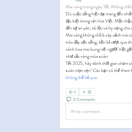
Mai vàng trong ngày Tết: Không chỉ l
Dù cuộc sống hiện đại mang đến nhiều 
đặc biệt trong văn hóa Việt. Một chậ
đến sự an yên, tài lộc và hy vọng cho
Mai vàng không chỉ là cây cảnh mà cò
tràn đầy sức sống, bền bỉ vượt qua th
cánh hoa mai bung nở, người Việt gửi
như sắc vàng mùa xuân.
Tết 2025, hãy dành thời gian chăm só
xuân trọn vẹn! Các bạn có thể tham 
không thể bỏ qua
.
0
0 Comments
Write a comment...