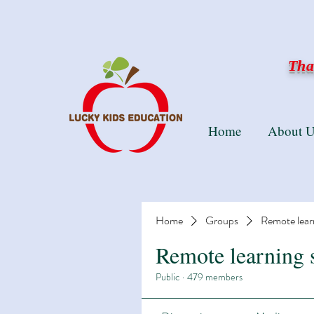
Than
Home
About U
Home
Groups
Remote lear
Remote learning 
Public
·
479 members