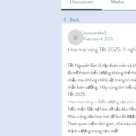
Discussion
Media
Back
boonsnake3
February 4, 2025
boonsnake3
Hoa mai vàng Tết 2025: Ý nghĩ
Tết Nguyên Đán là dịp đoàn viên và k
đã trở thành biểu tượng không thể thi
chậu mai không chỉ là vật trang trí m
thần kiên cường. Hãy cùng tìm hiểu ý
Tết 2025.
Hoa mai vàng – Biểu tượng của phú
Nếu miền Bắc tự hào với sắc đào hồng
Màu vàng của hoa mai từ lâu đã được 
Theo quan niệm dân gian, nhà nào có m
thịnh vượng trong năm mới.