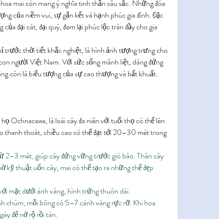
, hoa mai còn mang ý nghĩa tinh thần sâu sắc. Những đóa 
ượng của niềm vui, sự gắn kết và hạnh phúc gia đình. Đặc 
 của đại cát, đại quý, đem lại phúc lộc tràn đầy cho gia 
trước thời tiết khắc nghiệt, là hình ảnh tượng trưng cho 
con người Việt Nam. Với sức sống mãnh liệt, dáng đứng 
àng còn là biểu tượng của sự cao thượng và bất khuất.
 Ochnaceae, là loài cây đa niên với tuổi thọ có thể lên 
 thanh thoát, chiều cao có thể đạt tới 20–30 mét trong 
ừ 2–3 mét, giúp cây đứng vững trước gió bão. Thân cây 
hờ kỹ thuật uốn cây, mai có thể tạo ra những thế đẹp 
 với mặt dưới ánh vàng, hình trứng thuôn dài.
 chùm, mỗi bông có 5–7 cánh vàng rực rỡ. Khi hoa 
ày để nở rộ rồi tàn.