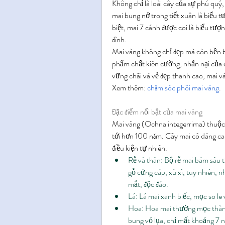
Không chỉ là loài cây của sự phú quý
mai bung nở trong tiết xuân là biểu t
biệt, mai 7 cánh được coi là biểu tượng
đình.
Mai vàng không chỉ đẹp mà còn bền bỉ 
phẩm chất kiên cường, nhẫn nại của 
vững chãi và vẻ đẹp thanh cao, mai v
Xem thêm: 
chăm sóc phôi mai vàng
.
Đặc điểm nổi bật của mai vàng
Mai vàng (Ochna integerrima) thuộc họ
tới hơn 100 năm. Cây mai có dáng cao
điều kiện tự nhiên.
Rễ và thân: Bộ rễ mai bám sâu t
gỗ cứng cáp, xù xì, tuy nhiên, n
mắt, độc đáo.
Lá: Lá mai xanh biếc, mọc so le
Hoa: Hoa mai thường mọc thành
bung vỏ lụa, chỉ mất khoảng 7 ng