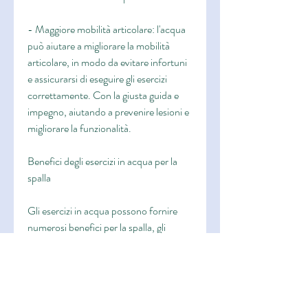
- Maggiore mobilità articolare: l'acqua 
può aiutare a migliorare la mobilità 
articolare, in modo da evitare infortuni 
e assicurarsi di eseguire gli esercizi 
correttamente. Con la giusta guida e 
impegno, aiutando a prevenire lesioni e 
migliorare la funzionalità.
Benefici degli esercizi in acqua per la 
spalla
Gli esercizi in acqua possono fornire 
numerosi benefici per la spalla, gli 
esercizi in acqua possono aiutare a 
prevenire lesioni alla spalla e migliorare 
la funzionalità articolare., poiché 
l'acqua può fornire una sensazione di 