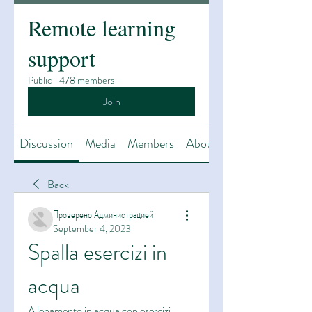
Remote learning
support
Public
·
478 members
Join
Discussion
Media
Members
About
Back
Проверено Администрацией
September 4, 2023
Spalla esercizi in 
acqua
Allenamento in acqua con esercizi 