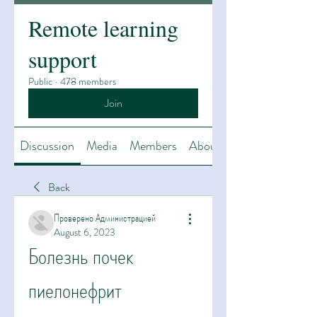
Remote learning
support
Public
·
478 members
Join
Discussion
Media
Members
About
Back
Проверено Администрацией
August 6, 2023
Болезнь почек 
пиелонефрит 