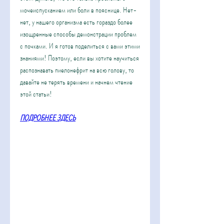
мочеиспусканием или боли в пояснице. Нет-
нет, у нашего организма есть гораздо более 
изощренные способы демонстрации проблем 
с почками. И я готов поделиться с вами этими 
знаниями! Поэтому, если вы хотите научиться 
распознавать пиелонефрит на всю голову, то 
давайте не терять времени и начнем чтение 
этой статьи!
ПОДРОБНЕЕ ЗДЕСЬ