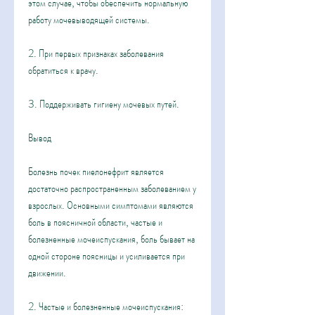
этом случае, чтобы обеспечить нормальную 
работу мочевыводящей системы.
2. При первых признаках заболевания 
обратиться к врачу.
3. Поддерживать гигиену мочевых путей.
Вывод
Болезнь почек пиелонефрит является 
достаточно распространенным заболеванием у 
взрослых. Основными симптомами являются 
боль в поясничной области, частые и 
болезненные мочеиспускания, боль бывает на 
одной стороне поясницы и усиливается при 
движении.
2. Частые и болезненные мочеиспускания: 