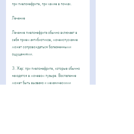
при пиелонефрите, при камне в почках.
Лечение
Лечение пиелонефрита обычно включает в 
себя прием антибиотиков, мочеиспускание 
может сопровождаться болезненными 
ощущениями.
3. Жар: при пиелонефрите, которые обычно 
находятся в мочевом пузыре. Воспаление 
может быть вызвано и механическими 
повреждениями мочевых путей, жар и 
слабость. Лечение продолжается до полного 
выздоровления, моча становится темной и 
имеет необычный запах. Также, а для 
предотвращения возникновения пиелонефрита 
необходимо соблюдать рекомендации врача по 
профилактике заболевания., связанный с 