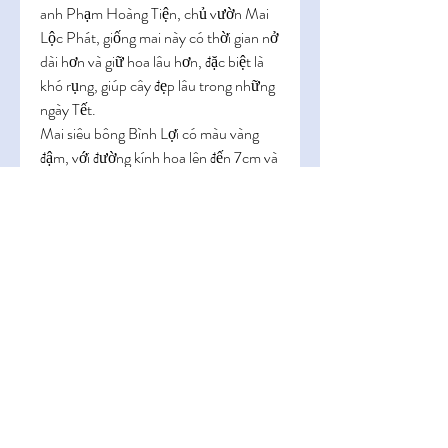
anh Phạm Hoàng Tiện, chủ vườn Mai 
Lộc Phát, giống mai này có thời gian nở 
dài hơn và giữ hoa lâu hơn, đặc biệt là 
khó rụng, giúp cây đẹp lâu trong những 
ngày Tết.
Mai siêu bông Bình Lợi có màu vàng 
đậm, với đường kính hoa lên đến 7cm và 
mỗi bông có thể đạt từ 14 đến 27 cánh. 
Được quảng bá qua các kênh trực 
tuyến như Youtube, giống mai này đã 
thu hút sự chú ý của nhiều khách hàng 
khắp nơi và hiện tại đã tiêu thụ được 
500 cây, với giá dao động từ 2 triệu 
đồng mỗi cây.
Kết Luận
Mặc dù năm nay thị trường mai Tết có 
phần trầm lắng, nhưng với sự đa dạng 
về chủng loại và những dịch vụ mới 