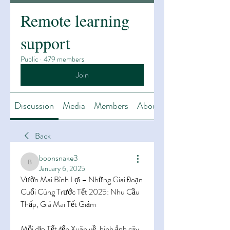
Remote learning
support
Public
·
479 members
Join
Discussion
Media
Members
About
Back
boonsnake3
boonsnake3
January 6, 2025
Vườn Mai Bình Lợi – Những Giai Đoạn 
Cuối Cùng Trước Tết 2025: Nhu Cầu 
Thấp, Giá Mai Tết Giảm
Mỗi dịp Tết đến Xuân về, hình ảnh cây 