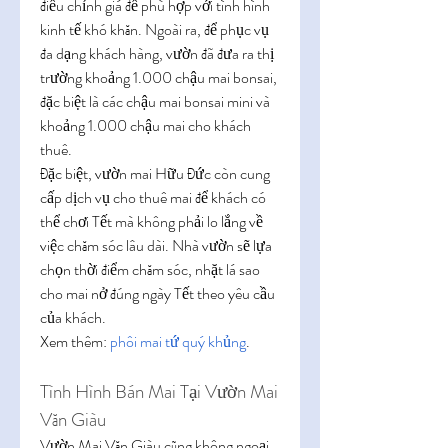
điều chỉnh giá để phù hợp với tình hình 
kinh tế khó khăn. Ngoài ra, để phục vụ 
đa dạng khách hàng, vườn đã đưa ra thị 
trường khoảng 1.000 chậu mai bonsai, 
đặc biệt là các chậu mai bonsai mini và 
khoảng 1.000 chậu mai cho khách 
thuê.
Đặc biệt, vườn mai Hữu Đức còn cung 
cấp dịch vụ cho thuê mai để khách có 
thể chơi Tết mà không phải lo lắng về 
việc chăm sóc lâu dài. Nhà vườn sẽ lựa 
chọn thời điểm chăm sóc, nhặt lá sao 
cho mai nở đúng ngày Tết theo yêu cầu 
của khách.
Xem thêm: 
phôi mai tứ quý khủng
.
Tình Hình Bán Mai Tại Vườn Mai 
Văn Giàu
Vườn Mai Văn Giàu cũng không ngoại 