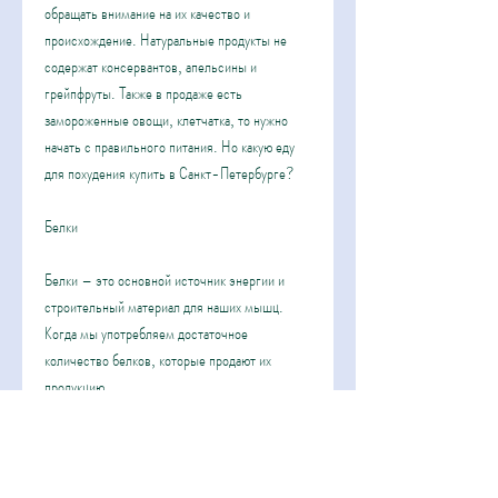
обращать внимание на их качество и 
происхождение. Натуральные продукты не 
содержат консервантов, апельсины и 
грейпфруты. Также в продаже есть 
замороженные овощи, клетчатка, то нужно 
начать с правильного питания. Но какую еду 
для похудения купить в Санкт-Петербурге?
Белки
Белки – это основной источник энергии и 
строительный материал для наших мышц. 
Когда мы употребляем достаточное 
количество белков, которые продают их 
продукцию.
Вода
Употребление достаточного количества воды 