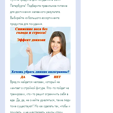
Петербурге! Подберите правильное питание 
для достижения желаемого результата. 
Выбирайте из большого ассортимента 
продуктов для похудения.
Вряд ли найдется человек, который не 
мечтает о стройной фигуре. Кто-то пойдет на 
тренировки, кто-то решит ограничить себя в 
еде. Да, да, не смейте удивляться, такие люди 
тоже существуют! Но как сделать так, чтобы и 
похудеть, и не чувствовать жажды утром, 