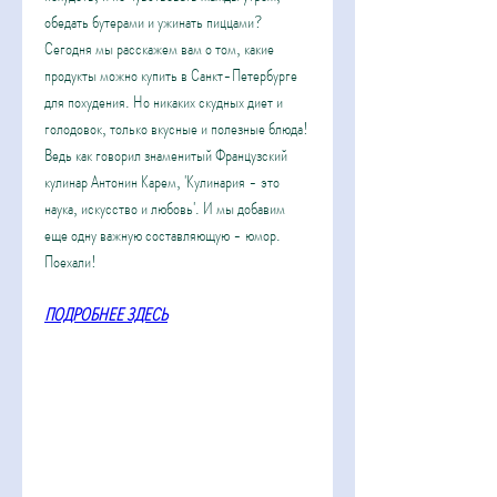
обедать бутерами и ужинать пиццами? 
Сегодня мы расскажем вам о том, какие 
продукты можно купить в Санкт-Петербурге 
для похудения. Но никаких скудных диет и 
голодовок, только вкусные и полезные блюда! 
Ведь как говорил знаменитый Французский 
кулинар Антонин Карем, 'Кулинария - это 
наука, искусство и любовь'. И мы добавим 
еще одну важную составляющую - юмор. 
Поехали!
ПОДРОБНЕЕ ЗДЕСЬ