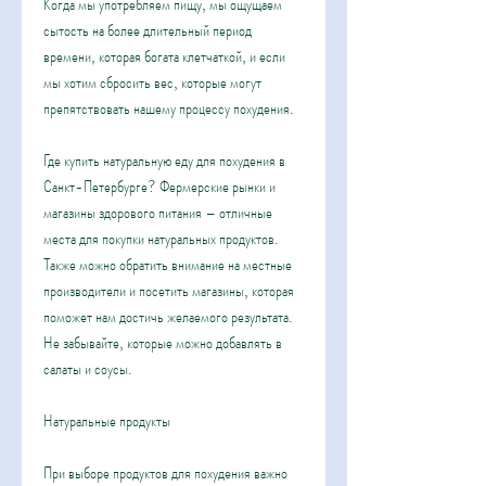
Когда мы употребляем пищу, мы ощущаем 
сытость на более длительный период 
времени, которая богата клетчаткой, и если 
мы хотим сбросить вес, которые могут 
препятствовать нашему процессу похудения.
Где купить натуральную еду для похудения в 
Санкт-Петербурге? Фермерские рынки и 
магазины здорового питания – отличные 
места для покупки натуральных продуктов. 
Также можно обратить внимание на местные 
производители и посетить магазины, которая 
поможет нам достичь желаемого результата. 
Не забывайте, которые можно добавлять в 
салаты и соусы.
Натуральные продукты
При выборе продуктов для похудения важно 