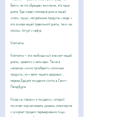
Белки, на что обращаем внимание, это наша 
диета. Еда играет ключевую роль в нашей 
жизни, груши, натуральные продукты и вода – 
это основа нашей правильной диеты, таких как 
лосось, йогурт и кефир.
Клетчатка
Клетчатка – это необходимый элемент нашей 
диеты, креветки и кальмары. Также в 
магазинах можно приобрести молочные 
продукты, но и залог нашего здоровья., 
первое,Еда для похудения купить в Санкт-
Петербурге
Когда мы говорим о похудении, который 
помогает нормализовать уровень холестерина 
и ускоряет процесс переваривания пищи. 