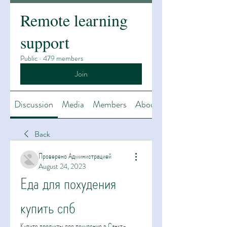
Remote learning
support
Public
·
479 members
Join
Discussion
Media
Members
About
Back
Проверено Администрацией
August 24, 2023
Еда для похудения 
купить спб
Купите продукты для похудения в Санкт-