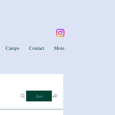
Camps
Contact
More
Join