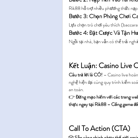
Rik88 hỗ trợ nhiều phương thức nạp t
Bước 3: Chọn Phòng Chơi Cas
Lựa chọn trò chơi yêu thích (baccarat,
Bước 4: Đặt Cược Và Tận Hư
Ngồi tại nhà, bạn vẫn có thể trải ngh
Kết Luận: Casino Live 
Câu trả lời là CÓ!
 – Casino live hoàn
nghệ hiện đại cùng quy trình kiểm soá
an toàn.
👉 
Đừng mạo hiểm với các trang we
thực ngay tại Rik88 – Cổng game đổ
Call To Action (CTA)
🎲 
Sẵn sàng chinh phục thế giới cas