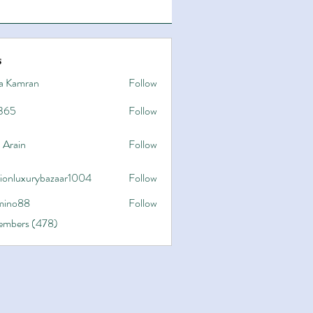
s
a Kamran
Follow
365
Follow
 Arain
Follow
hionluxurybazaar1004
Follow
uxurybazaar1004
ino88
Follow
8
Members (478)