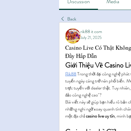
Discussion
Media
Back
rik88 it com
July 21, 2025
Casino Live Có Thật Không
Đầy Hấp Dẫn
Giới Thiệu Về Casino Li
Rik88
 Trong thời đại công nghệ phát t
tuyến ngày càng trở nên phổ biến. Một
trực tuyến với dealer thật. Tuy nhiên,
đảo công nghệ cao"?
Bài viết này sẽ giúp bạn hiểu rõ bản c
những nghi ngờ xoay quanh tính chân t
một địa chỉ 
casino live uy tín
, minh bạ