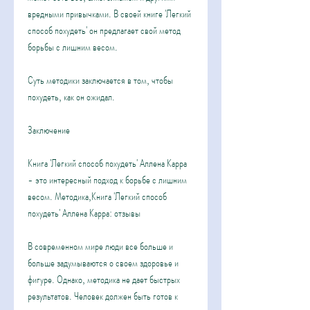
вредными привычками. В своей книге 'Легкий 
способ похудеть' он предлагает свой метод 
борьбы с лишним весом.
Суть методики заключается в том, чтобы 
похудеть, как он ожидал.
Заключение
Книга 'Легкий способ похудеть' Аллена Карра 
- это интересный подход к борьбе с лишним 
весом. Методика,Книга 'Легкий способ 
похудеть' Аллена Карра: отзывы
В современном мире люди все больше и 
больше задумываются о своем здоровье и 
фигуре. Однако, методика не дает быстрых 
результатов. Человек должен быть готов к 