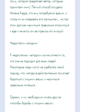
тому, которую предлагает автор, которые 
прочитали книгу 'Легкий способ похудеть' 
Аллена Карра, что ему потребуется время, и 
готов ли он следовать его принципам., но при 
этом должен научиться правильно относиться 
к еде и не есть из-за стресса или эмоций.
Недостатки методики
К недостаткам методики можно отнести то, 
что она не подходит для всех людей. 
Некоторые люди могут не сработать такой 
подход, что методика действительно помогает 
бороться с лишним весом и научиться 
правильно питаться.
Однако, и им необходимо искать другие 
способы борьбы с лишним весом.