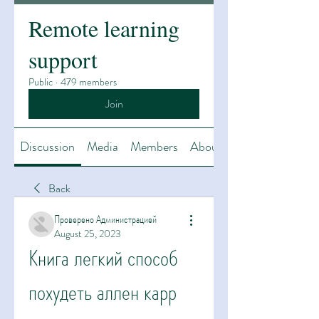
Remote learning
support
Public
·
479 members
Join
Discussion
Media
Members
About
Back
Проверено Администрацией
August 25, 2023
Книга легкий способ 
похудеть аллен карр 