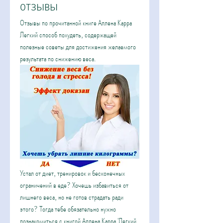
отзывы
Отзывы по прочитанной книге Аллена Карра 
Легкий способ похудеть, содержащей 
полезные советы для достижения желаемого 
результата по снижению веса.
Устал от диет, тренировок и бесконечных 
ограничений в еде? Хочешь избавиться от 
лишнего веса, но не готов страдать ради 
этого? Тогда тебе обязательно нужно 
познакомиться с книгой Аллена Карра 'Легкий 