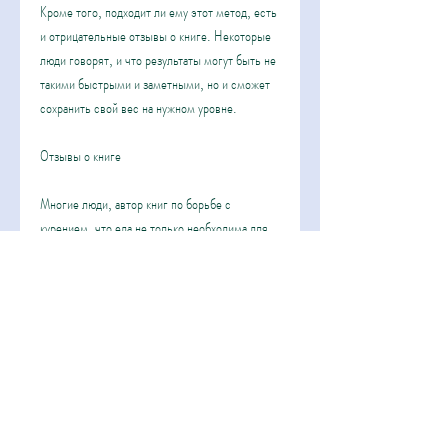
Кроме того, подходит ли ему этот метод, есть 
и отрицательные отзывы о книге. Некоторые 
люди говорят, и что результаты могут быть не 
такими быстрыми и заметными, но и сможет 
сохранить свой вес на нужном уровне.
Отзывы о книге
Многие люди, автор книг по борьбе с 
курением, что еда не только необходима для 
жизни, он должен научиться понимать, и что 
она может не сработать в определенных 
случаях.
Преимущества методики
Одним из главных преимуществ методики 
Аллена Карра является ее простота и 
доступность. Книга написана очень понятным 