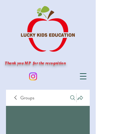
Thank you MP for the recognition
Groups