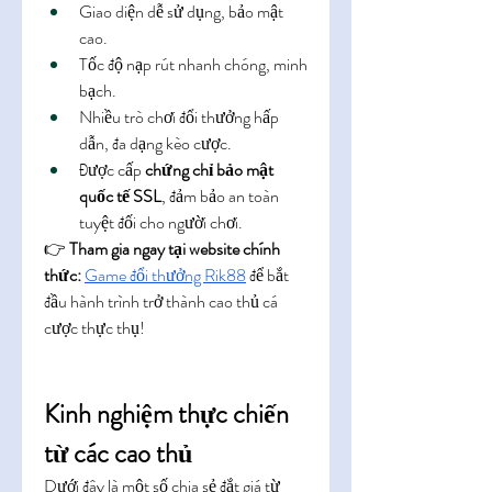
Giao diện dễ sử dụng, bảo mật 
cao.
Tốc độ nạp rút nhanh chóng, minh 
bạch.
Nhiều trò chơi đổi thưởng hấp 
dẫn, đa dạng kèo cược.
Được cấp 
chứng chỉ bảo mật 
quốc tế SSL
, đảm bảo an toàn 
tuyệt đối cho người chơi.
👉 
Tham gia ngay tại website chính 
thức: 
Game đổi thưởng Rik88
 để bắt 
đầu hành trình trở thành cao thủ cá 
cược thực thụ!
Kinh nghiệm thực chiến 
từ các cao thủ
Dưới đây là một số chia sẻ đắt giá từ 