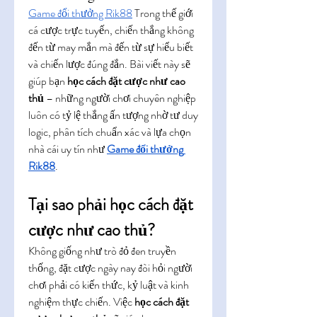
Game đổi thưởng Rik88
 Trong thế giới 
cá cược trực tuyến, chiến thắng không 
đến từ may mắn mà đến từ sự hiểu biết 
và chiến lược đúng đắn. Bài viết này sẽ 
giúp bạn 
học cách đặt cược như cao 
thủ
 – những người chơi chuyên nghiệp 
luôn có tỷ lệ thắng ấn tượng nhờ tư duy 
logic, phân tích chuẩn xác và lựa chọn 
nhà cái uy tín như 
Game đổi thưởng 
Rik88
.
Tại sao phải học cách đặt 
cược như cao thủ?
Không giống như trò đỏ đen truyền 
thống, đặt cược ngày nay đòi hỏi người 
chơi phải có kiến thức, kỷ luật và kinh 
nghiệm thực chiến. Việc 
học cách đặt 