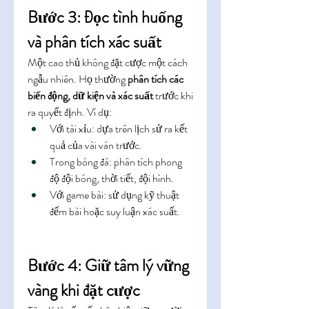
Bước 3: Đọc tình huống 
và phân tích xác suất
Một cao thủ không đặt cược một cách 
ngẫu nhiên. Họ thường 
phân tích các 
biến động, dữ kiện và xác suất
 trước khi 
ra quyết định. Ví dụ:
Với tài xỉu: dựa trên lịch sử ra kết 
quả của vài ván trước.
Trong bóng đá: phân tích phong 
độ đội bóng, thời tiết, đội hình.
Với game bài: sử dụng kỹ thuật 
đếm bài hoặc suy luận xác suất.
Bước 4: Giữ tâm lý vững 
vàng khi đặt cược