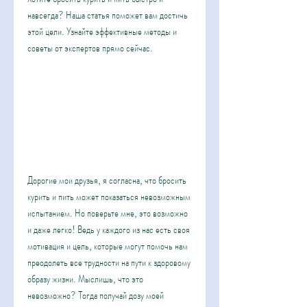
навсегда? Наша статья поможет вам достичь 
этой цели. Узнайте эффективные методы и 
советы от экспертов прямо сейчас.
Дорогие мои друзья, я согласна, что бросить 
курить и пить может показаться невозможным 
испытанием. Но поверьте мне, это возможно 
и даже легко! Ведь у каждого из нас есть своя 
мотивация и цель, которые могут помочь нам 
преодолеть все трудности на пути к здоровому 
образу жизни. Мыслишь, что это 
невозможно? Тогда получай дозу моей 