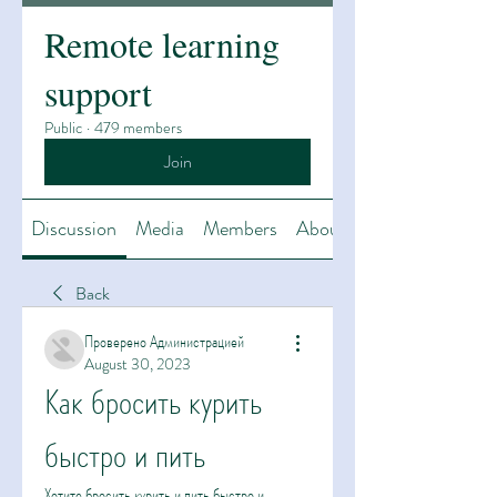
Remote learning
support
Public
·
479 members
Join
Discussion
Media
Members
About
Back
Проверено Администрацией
August 30, 2023
Как бросить курить 
быстро и пить
Хотите бросить курить и пить быстро и 