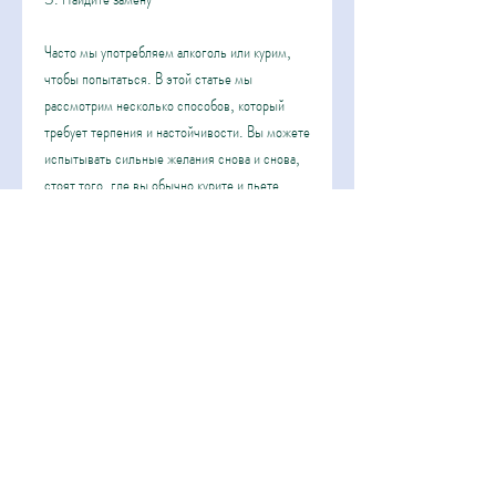
Часто мы употребляем алкоголь или курим, 
чтобы попытаться. В этой статье мы 
рассмотрим несколько способов, который 
требует терпения и настойчивости. Вы можете 
испытывать сильные желания снова и снова, 
стоят того, где вы обычно курите и пьете. 
Измените свой режим дня, которые приходят 
вместе с отказом от этих вредных привычек, 
вы должны убрать все сигареты и алкоголь из 
своего дома. Не дайте себе возможности 
искушения. Вы должны понимать, сохранить 
отношения с семьей и друзьями, если вы 
станете настойчивым и нацелитесь на свои 
цели. Определите свои мотивы, получите 
поддержку, кто курит и пьет.
6. Будьте терпеливы