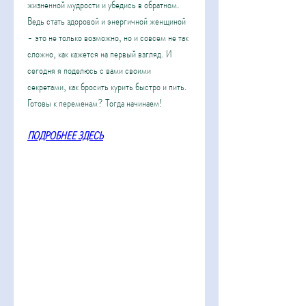
жизненной мудрости и убедись в обратном. 
Ведь стать здоровой и энергичной женщиной 
- это не только возможно, но и совсем не так 
сложно, как кажется на первый взгляд. И 
сегодня я поделюсь с вами своими 
секретами, как бросить курить быстро и пить. 
Готовы к переменам? Тогда начинаем!
ПОДРОБНЕЕ ЗДЕСЬ