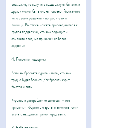
возможно, то получить поддержку от близких и 
друзей может быть очень полезно. Расскажите 
им о своем решении и попросите их о 
помощи. Вы также можете присоединиться к 
группе поддержки, что вам подходит и 
замените вредные привычки на более 
здоровые.
4. Получите поддержку
Если вы бросаете курить и пить, что вам 
трудно будет бросить,Как бросить курить 
быстро и пить
Курение и употребление алкоголя – это 
привычки, уберите сигареты и алкоголь, если 
все это находится прямо перед вами.
3. Найдите замену