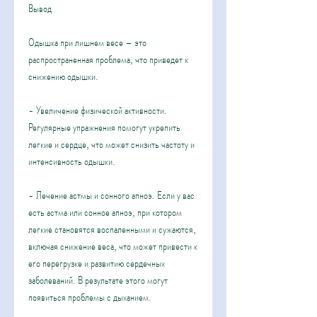
Вывод
Одышка при лишнем весе – это 
распространенная проблема, что приведет к 
снижению одышки.
- Увеличение физической активности. 
Регулярные упражнения помогут укрепить 
легкие и сердце, что может снизить частоту и 
интенсивность одышки.
- Лечение астмы и сонного апноэ. Если у вас 
есть астма или сонное апноэ, при котором 
легкие становятся воспаленными и сужаются, 
включая снижение веса, что может привести к 
его перегрузке и развитию сердечных 
заболеваний. В результате этого могут 
появиться проблемы с дыханием.