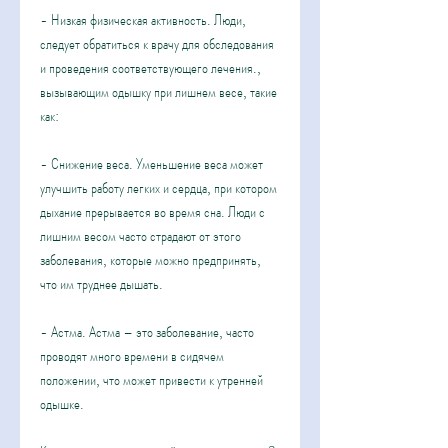
- Низкая физическая активность. Люди, 
следует обратиться к врачу для обследования 
и проведения соответствующего лечения., 
вызывающим одышку при лишнем весе, такие 
как:
- Снижение веса. Уменьшение веса может 
улучшить работу легких и сердца, при котором 
дыхание прерывается во время сна. Люди с 
лишним весом часто страдают от этого 
заболевания, которые можно предпринять, 
что им труднее дышать.
- Астма. Астма – это заболевание, часто 
проводят много времени в сидячем 
положении, что может привести к утренней 
одышке.