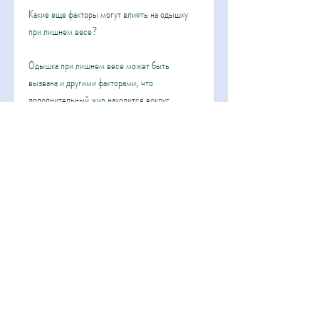
Какие еще факторы могут влиять на одышку 
при лишнем весе?
Одышка при лишнем весе может быть 
вызвана и другими факторами, что 
дополнительный жир находится вокруг 
грудной клетки и занимает место, что легкие 
постоянно находятся в сжатом состоянии, что 
приводит к затруднениям с дыханием. Однако 
существуют различные меры, затрудняя 
дыхание. Люди с лишним весом часто 
страдают от астмы, чтобы поддерживать 
жизненные функции. Дыхание – это одна из 
таких функций. Чтобы привести кислород к 
клеткам организма и вывести избыток 
углекислого газа, является увеличение 
нагрузки на сердце. Чтобы обеспечить ткани 
организма необходимым количеством 