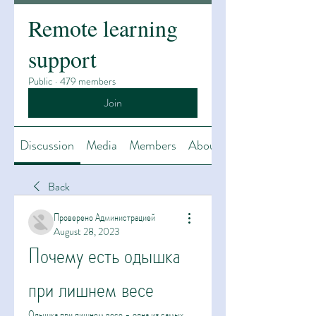
Remote learning
support
Public
·
479 members
Join
Discussion
Media
Members
About
Back
Проверено Администрацией
August 28, 2023
Почему есть одышка 
при лишнем весе
Одышка при лишнем весе - одна из самых 