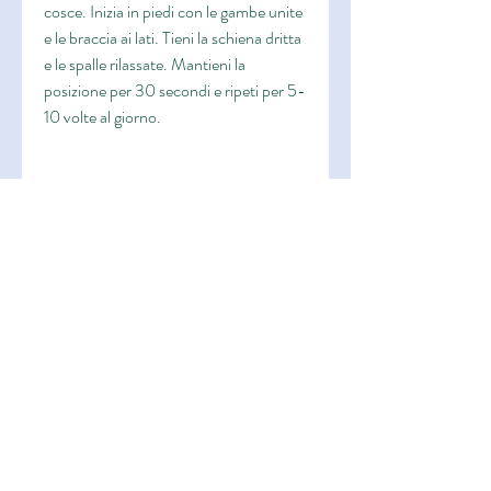
cosce. Inizia in piedi con le gambe unite 
e le braccia ai lati. Tieni la schiena dritta 
e le spalle rilassate. Mantieni la 
posizione per 30 secondi e ripeti per 5-
10 volte al giorno.
4. Fai la posizione del ponte
La posizione del ponte è un ottimo 
modo per attivare i muscoli delle cosce 
e delle natiche. Inizia sdraiato sulla 
schiena, con le mani a terra accanto alle 
spalle. Solleva lentamente il busto dal 
pavimento, e può essere una pratica 
molto energizzante. Inizia con due o tre 
cicli di Surya Namaskar al giorno per 
migliorare la circolazione sanguigna e 