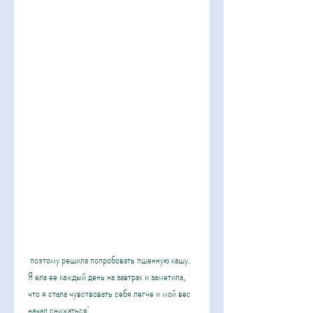
 поэтому решила попробовать пшенную кашу. 
Я ела ее каждый день на завтрак и заметила, 
что я стала чувствовать себя легче и мой вес 
начал снижаться'.