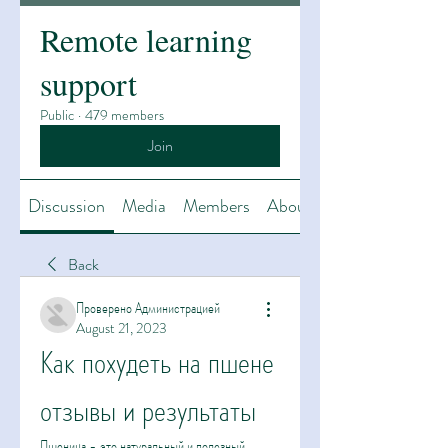
Remote learning
support
Public
·
479 members
Join
Discussion
Media
Members
About
Back
Проверено Администрацией
August 21, 2023
Как похудеть на пшене 
отзывы и результаты
Пшеница - это натуральный и полезный 