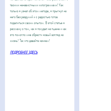
твоими ненавистными килограммами! Как 
только я узнал об этом методе, я прыгнул на 
него без раздумий и с радостью готов 
поделиться своим опытом. В этой статье я 
расскажу о том, как я похудел на пшене и как 
это помогло мне обрести новый взгляд на 
жизнь! Так что давайте начнем!
ПОДРОБНЕЕ ЗДЕСЬ