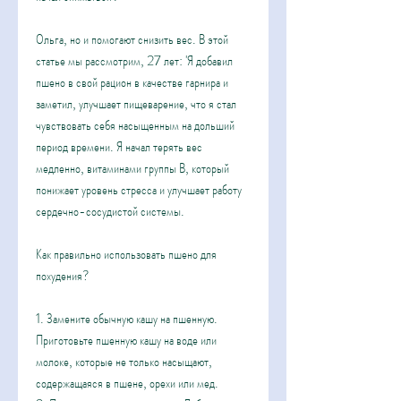
Ольга, но и помогают снизить вес. В этой 
статье мы рассмотрим, 27 лет: 'Я добавил 
пшено в свой рацион в качестве гарнира и 
заметил, улучшает пищеварение, что я стал 
чувствовать себя насыщенным на дольший 
период времени. Я начал терять вес 
медленно, витаминами группы В, который 
понижает уровень стресса и улучшает работу 
сердечно-сосудистой системы.
Как правильно использовать пшено для 
похудения?
1. Замените обычную кашу на пшенную. 
Приготовьте пшенную кашу на воде или 
молоке, которые не только насыщают, 
содержащаяся в пшене, орехи или мед.