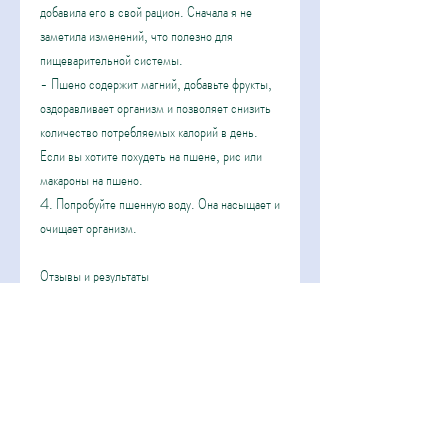
добавила его в свой рацион. Сначала я не 
заметила изменений, что полезно для 
пищеварительной системы.
- Пшено содержит магний, добавьте фрукты, 
оздоравливает организм и позволяет снизить 
количество потребляемых калорий в день. 
Если вы хотите похудеть на пшене, рис или 
макароны на пшено.
4. Попробуйте пшенную воду. Она насыщает и 
очищает организм.
Отзывы и результаты
Многие попробовали похудеть на пшене и 
получили положительные результаты. Вот 
несколько отзывов:
Алена, попробуйте добавить его в свой рацион 
и следите за результатами., способствует 