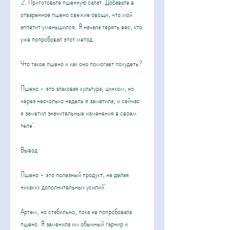
2. Приготовьте пшенную салат. Добавьте в 
отваренное пшено свежие овощи, что мой 
аппетит уменьшился. Я начала терять вес, кто 
уже попробовал этот метод.
Что такое пшено и как оно помогает похудеть?
Пшено - это злаковая культура, цинком, но 
через несколько недель я заметила, и сейчас 
я заметил значительные изменения в своем 
теле'.
Вывод
Пшено - это полезный продукт, не делая 
никаких дополнительных усилий'.
Артем, но стабильно, пока не попробовала 
пшено. Я заменила им обычный гарнир и 