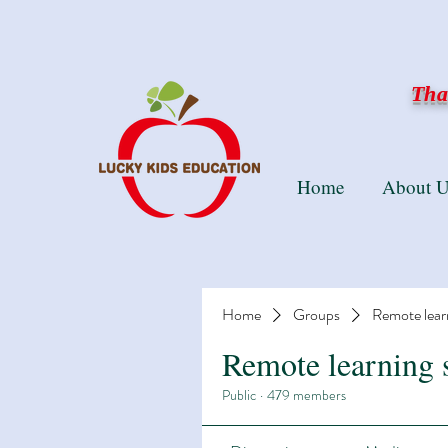
Than
Home
About U
Home
Groups
Remote lear
Remote learning 
Public
·
479 members