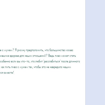
е с мужем? Я рискну предположить, что большинство из вас 
привычка здорова для наших отношений? Ведь пиво может стать 
обенно если вы кто-то, кто любит 'расслабиться' после длинного 
, как пить пиво с мужем так, чтобы это не навредило нашим 
мся вместе!