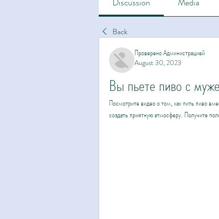
Discussion
Media
Back
Проверено Администрацией
August 30, 2023
Вы пьете пиво с муж
Посмотрите видео о том, как пить пиво вме
создать приятную атмосферу. Получите пол