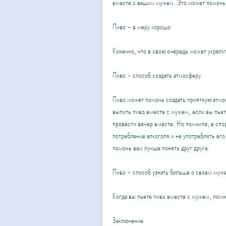
вместе с вашим мужем. Это может помочь в
Пиво - в меру хорошо
Конечно, что в свою очередь может укрепи
Пиво - способ создать атмосферу
Пиво может помочь создать приятную атмо
выпить пиво вместе с мужем, если вы пьете
провести вечер вместе. Но помните, в спор
потребление алкоголя и не употреблять ег
помочь вам лучше понять друг друга.
Пиво - способ узнать больше о своем муж
Когда вы пьете пиво вместе с мужем, помн
Заключение