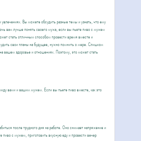
очь вам лучше понять своего мужа, если вы пьете пиво с мужем 
ожет стать отличным способом провести время вместе и 
удить свои планы на будущее, нужно помнить о мере. Слишком 
на вашем здоровье и отношениях. Поэтому, это может стать 
ду вами и вашим мужем. Если вы пьете пиво вместе, как это 
биться после трудного дня на работе. Оно снимает напряжение и 
е пиво с мужем, приготовить вкусную еду и провести вечер 