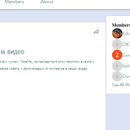
Members
About
Member
Esh
OK
ем видео
OK365
Zain
сте с мужем. Узнайте, как насладиться этим напитком вместе и 
fas
езные советы и рекомендации от экспертов в нашем видео.
fashionl
Dom
Domino8
See All 