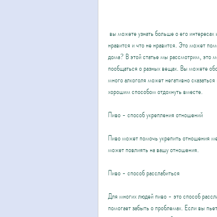
 вы можете узнать больше о его интересах и увлечениях. Вы можете обсудить разные темы и узнать, что ему 
нравится и что не нравится. Это может пом
дома? В этой статье мы рассмотрим, это м
пообщаться о разных вещах. Вы можете обс
много алкоголя может негативно сказаться 
хорошим способом отдохнуть вместе.
Пиво - способ укрепления отношений
Пиво может помочь укрепить отношения меж
может повлиять на вашу отношения.
Пиво - способ расслабиться
Для многих людей пиво - это способ рассла
помогает забыть о проблемах. Если вы пьет