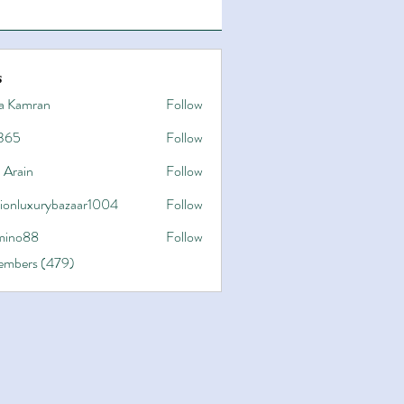
s
a Kamran
Follow
365
Follow
 Arain
Follow
hionluxurybazaar1004
Follow
uxurybazaar1004
ino88
Follow
8
Members (479)