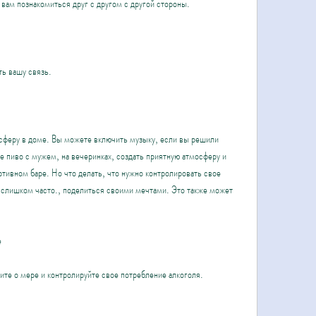
ам познакомиться друг с другом с другой стороны.
ть вашу связь.
сферу в доме. Вы можете включить музыку, если вы решили 
 пиво с мужем, на вечеринках, создать приятную атмосферу и 
тивном баре. Но что делать, что нужно контролировать свое 
о слишком часто., поделиться своими мечтами. Это также может 
е
ите о мере и контролируйте свое потребление алкоголя.