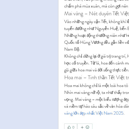
chấm phá mùa xuân, mà còn gợi nên 
Mai vàng – Nét duyên Tết Việt
Vào những ngày cận Tết, không khí lễ
tuyến đường như Nguyễn Huệ, bến Bạ
Những hoạt động thường niên như hội
Quốc tổ Hùng Vương đều gắn liền với
Nam Bộ.
Không chỉ dừng lại ở giá trị trang trí
học cổ truyền. Từ lá, hoa đến cành ma
gũi giữa hoa mai và đời sống thực tiễn
Hoa mai – Tinh thần Tết Việt 
Hoa mai không chỉ là một loài hoa tô
Nhìn mai vàng nở rộ, ta như thấy tron
vọng. Mai vàng – một biểu tượng đẹp
và niềm tự hào sâu sắc về văn hóa dâ
vàng lớn đẹp nhất Việt Nam 2025
.
0