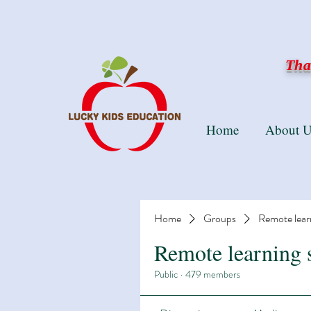
Than
Home
About U
Home
Groups
Remote lear
Remote learning 
Public
·
479 members