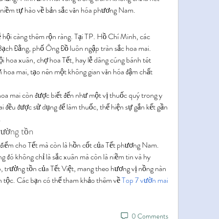
niềm tự hào về bản sắc văn hóa phương Nam.
 hội càng thêm rộn ràng. Tại TP. Hồ Chí Minh, các 
ch Đằng, phố Ông Đồ luôn ngập tràn sắc hoa mai. 
 hoa xuân, chợ hoa Tết, hay lễ dâng cúng bánh tét 
 hoa mai, tạo nên một không gian văn hóa đậm chất 
, hoa mai còn được biết đến như một vị thuốc quý trong y 
i đều được sử dụng để làm thuốc, thể hiện sự gắn kết gần 
.
trường tồn
 điểm cho Tết mà còn là hồn cốt của Tết phương Nam. 
g đó không chỉ là sắc xuân mà còn là niềm tin và hy 
, trường tồn của Tết Việt, mang theo hương vị nồng nàn 
n tộc. Các bạn có thể tham khảo thêm về 
Top 7 vườn mai 
0 Comments