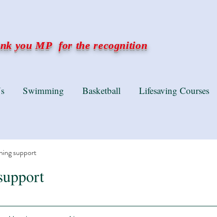
k you MP for the recognition
s
Swimming
Basketball
Lifesaving Courses
ning support
support