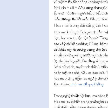
về một miền đất phóng khoáng và trù
Nhà văn Hoài Hương từng khẳng định
ấy như một định nghĩa bất di bất dịc
biểu tượng của Tết miền Bắc, thì ho
Hoa mai trong đời sống văn hóa
Hoa mai không chỉ có giá trị thẩm m
học, hoa mai thuộc bộ tứ quý: “Tùng
cao và ý chí kiên cường. Rễ mai bám s
tiết khắc nghiệt tượng trưng cho đức
khuất và vững vàng trước nghịch cản
Đại thi hào Nguyễn Du từng ví hoa ma
“Mai cốt cách, tuyết tinh thần”. Với 
hoàn mỹ, tao nhã. Câu ca dao xưa: “Nh
hoa mai) cũng ngầm ca ngợi ý chí và 
Xem thêm: 
phôi mai tứ quý khủng
.
Trong nghệ thuật hội họa, mai vàng 
Hoa mai xuất hiện trong những bức 
chất thiền, vừa phóng khoáng vừa sâu