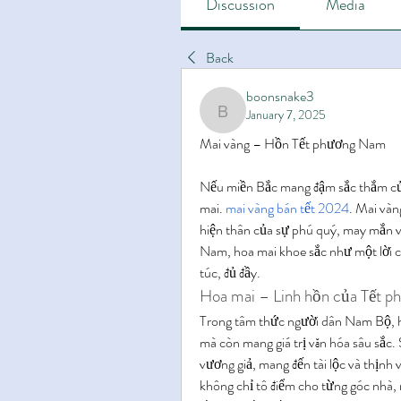
Discussion
Media
Back
boonsnake3
January 7, 2025
boonsnake3
Mai vàng – Hồn Tết phương Nam
Nếu miền Bắc mang đậm sắc thắm của 
mai. 
mai vàng bán tết 2024
. Mai vàn
hiện thân của sự phú quý, may mắn và
Nam, hoa mai khoe sắc như một lời c
túc, đủ đầy.
Hoa mai – Linh hồn của Tết 
Trong tâm thức người dân Nam Bộ, hoa
mà còn mang giá trị văn hóa sâu sắc.
vương giả, mang đến tài lộc và thịnh
không chỉ tô điểm cho từng góc nhà, 