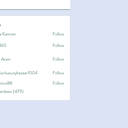
s
a Kamran
Follow
365
Follow
 Arain
Follow
hionluxurybazaar1004
Follow
uxurybazaar1004
ino88
Follow
8
Members (479)