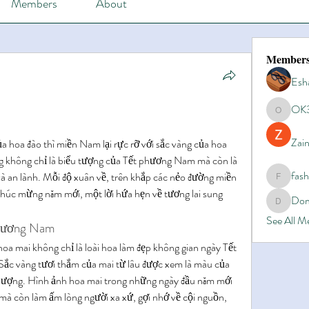
Members
About
Member
Esh
OK
OK365
Zain
hoa đào thì miền Nam lại rực rỡ với sắc vàng của hoa 
g không chỉ là biểu tượng của Tết phương Nam mà còn là 
fas
 an lành. Mỗi độ xuân về, trên khắp các nẻo đường miền 
fashionl
húc mừng năm mới, một lời hứa hẹn về tương lai sung 
Dom
Domino8
See All 
phương Nam
 mai không chỉ là loài hoa làm đẹp không gian ngày Tết 
 Sắc vàng tươi thắm của mai từ lâu được xem là màu của 
 vượng. Hình ảnh hoa mai trong những ngày đầu năm mới 
mà còn làm ấm lòng người xa xứ, gợi nhớ về cội nguồn, 