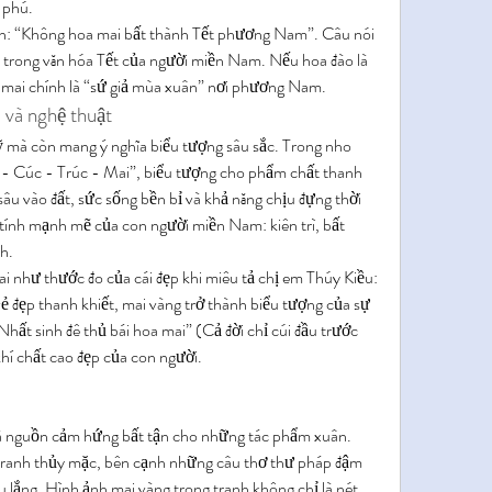
 phú.
: “Không hoa mai bất thành Tết phương Nam”. Câu nói 
h trong văn hóa Tết của người miền Nam. Nếu hoa đào là 
a mai chính là “sứ giả mùa xuân” nơi phương Nam.
 và nghệ thuật
ỹ mà còn mang ý nghĩa biểu tượng sâu sắc. Trong nho 
 - Cúc - Trúc - Mai”, biểu tượng cho phẩm chất thanh 
âu vào đất, sức sống bền bỉ và khả năng chịu đựng thời 
 tính mạnh mẽ của con người miền Nam: kiên trì, bất 
h.
i như thước đo của cái đẹp khi miêu tả chị em Thúy Kiều: 
vẻ đẹp thanh khiết, mai vàng trở thành biểu tượng của sự 
ất sinh đê thủ bái hoa mai” (Cả đời chỉ cúi đầu trước 
khí chất cao đẹp của con người.
là nguồn cảm hứng bất tận cho những tác phẩm xuân. 
tranh thủy mặc, bên cạnh những câu thơ thư pháp đậm 
 lắng. Hình ảnh mai vàng trong tranh không chỉ là nét 