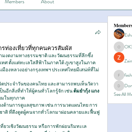
Members
About
Member
Esh
OK
ท่องเที่ยวที่ทุกคนควรสัมผัส
OK365
ความงดงามทางธรรมชาติ และวัฒนธรรมที่ลึกซึ้ง 
Zain
ศ ตั้งแต่ทะเลใสสีฟ้าในภาคใต้ ภูเขาสูงในภาค
ในเมืองหลวงอย่างกรุงเทพฯ ประเทศไทยมีเสน่ห์ที่ไม่
fas
fashionl
วิตประจำวันของคนไทย และสามารถพบเห็นวัดวา
Dom
Domino8
กสิ่งที่ทำให้ผู้คนทั่วโลกรู้จัก เช่น 
ต้มยำกุ้ง
แกง
See All 
่นิยมในทุกภาค
สียงด้านการดูแลสุขภาพ เช่น การนวดแผนไทย การ
ติ ที่ดึงดูดผู้คนจากทั่วโลกมาผ่อนคลายและฟื้นฟู
ที่ยวเชิงวัฒนธรรม หรือการพักผ่อนริมทะเล 