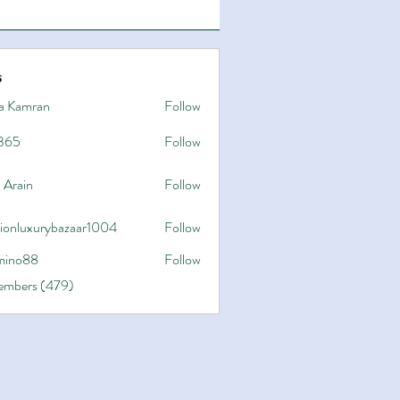
s
a Kamran
Follow
365
Follow
 Arain
Follow
hionluxurybazaar1004
Follow
uxurybazaar1004
ino88
Follow
8
Members (479)