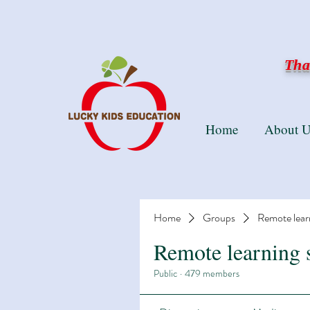
Than
Home
About U
Home
Groups
Remote lear
Remote learning 
Public
·
479 members