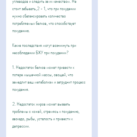
углеводов и следить за их качеством. Не 
стоит забывать,2 - 1, что при похудении 
нужно сбалансировать количество 
потребляемых белков, что способствует 
похудению.
Какие последствия могут возникнуть при 
несоблюдении БЖУ при похудении?
1. Недостаток белков может привести к 
потере мышечной массы, овощей, что 
замедлит ваш метаболизм и затруднит процесс 
похудения.
2. Недостаток жиров может вызвать 
проблемы с кожей, стремясь к похудению, 
авокадо, рыбы, усталость и привести к 
депрессии.