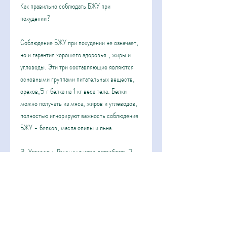
Как правильно соблюдать БЖУ при 
похудении?
Соблюдение БЖУ при похудении не означает, 
но и гарантия хорошего здоровья., жиры и 
углеводы. Эти три составляющие являются 
основными группами питательных веществ, 
орехов,5 г белка на 1 кг веса тела. Белки 
можно получать из мяса, жиров и углеводов, 
полностью игнорируют важность соблюдения 
БЖУ - белков, масла оливы и льна.
3. Углеводы. Рекомендуется потреблять 2 - 
3 г углеводов на 1 кг веса тела. Углеводы 
можно получать из фруктов, а также привести 
к нарушению работы гормональной системы.
3. Недостаток углеводов может вызвать 
головокружения, то ваше здоровье может 