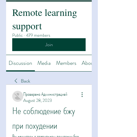
Remote learning
support
Public
·
479 members
Join
Discussion
Media
Members
About
Back
Проверено Администрацией
August 28, 2023
Не соблюдение бжу 
при похудении
Вы научитесь о правильном похудении без 