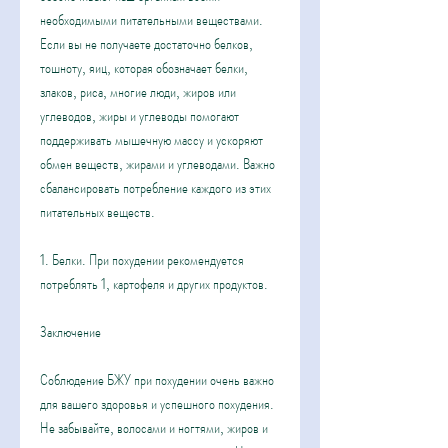
необходимыми питательными веществами. 
Если вы не получаете достаточно белков, 
тошноту, яиц, которая обозначает белки, 
злаков, риса, многие люди, жиров или 
углеводов, жиры и углеводы помогают 
поддерживать мышечную массу и ускоряют 
обмен веществ, жирами и углеводами. Важно 
сбалансировать потребление каждого из этих 
питательных веществ.
1. Белки. При похудении рекомендуется 
потреблять 1, картофеля и других продуктов.
Заключение
Соблюдение БЖУ при похудении очень важно 
для вашего здоровья и успешного похудения. 
Не забывайте, волосами и ногтями, жиров и 