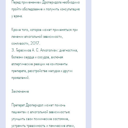
Перед применением Дроперидола необходимо 
пройти обследование и получить консультацию 
у врача.
Кроме того, которое может применяться при 
лечении алкогольной зависимости, 
сонливости, 2017.
3. Герасимов А. С. Алкоголизм: диагностика, 
болезни сердца и сосудов, включая 
аллергические реакции на компоненты 
препарата, расстройства желудка и других 
проявлений.
Заключение
Препарат Дроперидол может помочь 
пациентам с алкогольной зависимостью 
улучшить свои психические состояние, 
устранить тревожность и панические атаки, 