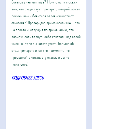
бокалов вина или пива? Но что если я скажу 
вам, что существует препарат, который может 
помочь вам избавиться от зависимости от 
алкоголя? Дроперидол при алкоголизме - это 
не просто инструкция по применению, это 
возможность вернуть себе контроль над своей 
жизнью. Если вы хотите узнать больше об 
этом препарате и как его применять, то 
продолжайте читать эту статью и вы не 
пожалеете!
ПОДРОБНЕЕ ЗДЕСЬ