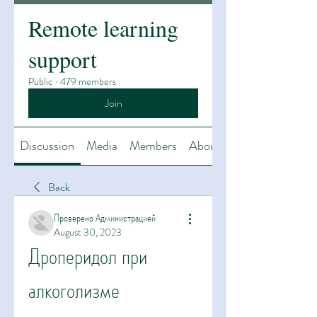
Remote learning
support
Public
·
479 members
Join
Discussion
Media
Members
About
Back
Проверено Администрацией
August 30, 2023
Дроперидол при 
алкоголизме 