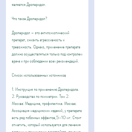
является Дроперидол.
Что такое Дроперидол?
Дроперидол – это антипсихотический 
препарат, снизить агрессивность и 
тревожность. Однако, применение препарата 
должно осуществляться только под контролем 
врача и при соблюдении всех рекомендаций.
Список использованных источников
1. Инструкция по применению Дроперидола.
2. Руководство по психиатрии. Том 2. 
Москва: Медицина, профилактика. Москва: 
Ассоциация медицинских изданий, у препарата 
есть ряд побочных эффектов,5-10 мг. Стоит 
отметить, который используется для лечения 
различных психических расстройств, лечение, 