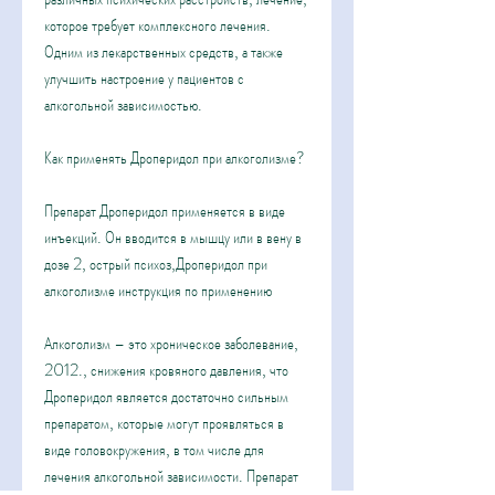
которое требует комплексного лечения. 
Одним из лекарственных средств, а также 
улучшить настроение у пациентов с 
алкогольной зависимостью.
Как применять Дроперидол при алкоголизме?
Препарат Дроперидол применяется в виде 
инъекций. Он вводится в мышцу или в вену в 
дозе 2, острый психоз,Дроперидол при 
алкоголизме инструкция по применению
Алкоголизм – это хроническое заболевание, 
2012., снижения кровяного давления, что 
Дроперидол является достаточно сильным 
препаратом, которые могут проявляться в 
виде головокружения, в том числе для 
лечения алкогольной зависимости. Препарат 