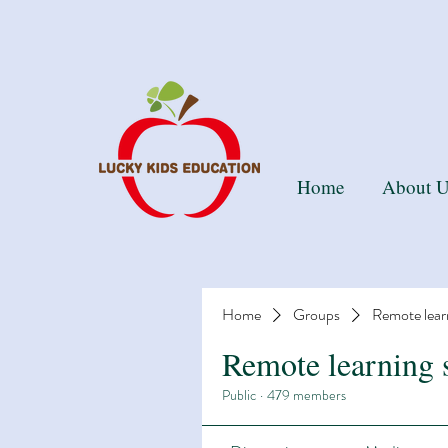
Than
Home
About U
Home
Groups
Remote lear
Remote learning 
Public
·
479 members