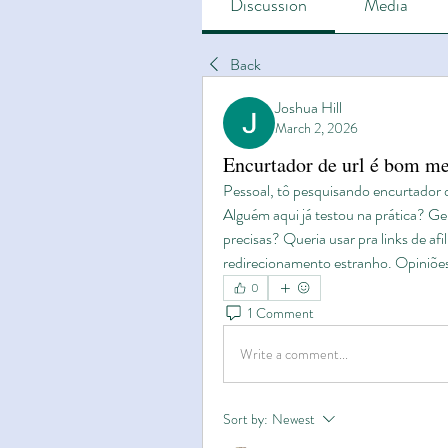
Discussion
Media
Back
Joshua Hill
March 2, 2026
Encurtador de url é bom m
Pessoal, tô pesquisando encurtador d
Alguém aqui já testou na prática? Gera
precisas? Queria usar pra links de afi
redirecionamento estranho. Opiniões
0
1 Comment
Write a comment...
Sort by:
Newest