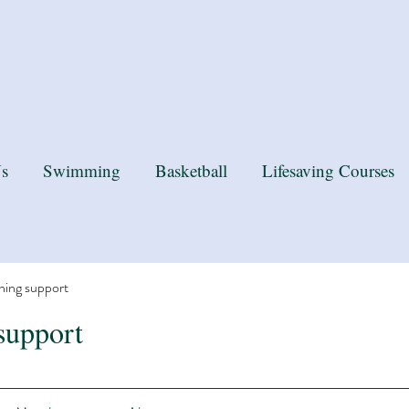
k you MP for the recognition
s
Swimming
Basketball
Lifesaving Courses
ning support
support