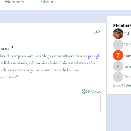
Members
About
Member
Esh
OK
esmo?
OK365
Zain
e url  porque vi em uns blogs como alternativa ao 
goo.gl
. 
 links estáveis, não expira rápido? As estatísticas são 
fas
liados e posts em grupos, sem risco de ban ou 
fashionl
 sinceras?
Dom
Domino8
See All 
8 Views