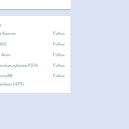
s
a Kamran
Follow
365
Follow
 Arain
Follow
hionluxurybazaar1004
Follow
uxurybazaar1004
ino88
Follow
8
Members (479)