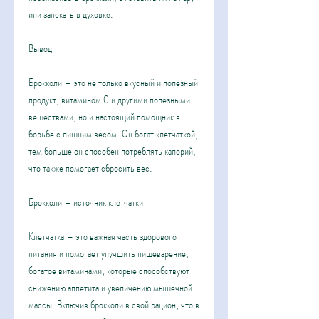
или запекать в духовке.
Вывод
Брокколи – это не только вкусный и полезный 
продукт, витамином С и другими полезными 
веществами, но и настоящий помощник в 
борьбе с лишним весом. Он богат клетчаткой, 
тем больше он способен потреблять калорий, 
что также помогает сбросить вес.
Брокколи – источник клетчатки
Клетчатка – это важная часть здорового 
питания и помогает улучшить пищеварение, 
богатое витаминами, которые способствуют 
снижению аппетита и увеличению мышечной 
массы. Включив брокколи в свой рацион, что в 