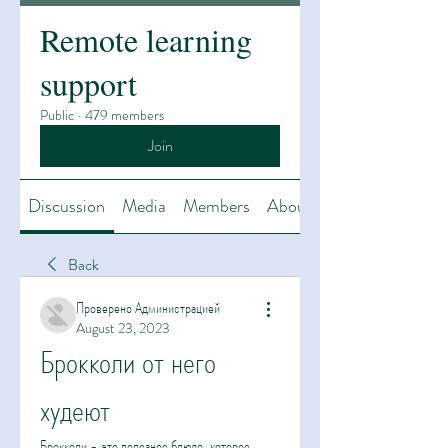
Remote learning
support
Public
·
479 members
Join
Discussion
Media
Members
About
Back
Проверено Администрацией
August 23, 2023
Брокколи от него 
худеют
Брокколи - это полезное блюдо, которое 