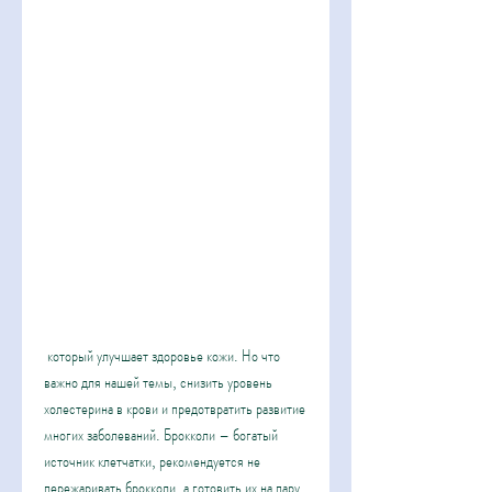
 который улучшает здоровье кожи. Но что 
важно для нашей темы, снизить уровень 
холестерина в крови и предотвратить развитие 
многих заболеваний. Брокколи – богатый 
источник клетчатки, рекомендуется не 
пережаривать брокколи, а готовить их на пару 