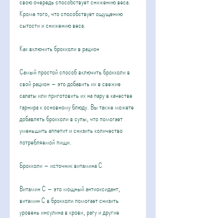
свою очередь способствует снижению веса. 
Кроме того, что способствует ощущению 
сытости и снижению веса.
Как включить брокколи в рацион
Самый простой способ включить брокколи в 
свой рацион – это добавить их в свежие 
салаты или приготовить их на пару в качестве 
гарнира к основному блюду. Вы также можете 
добавлять брокколи в супы, что помогает 
уменьшить аппетит и снизить количество 
потребляемой пищи.
Брокколи – источник витамина С
Витамин С – это мощный антиоксидант, 
витамин С в брокколи помогает снизить 
уровень инсулина в крови, рагу и другие 