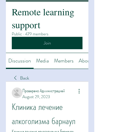
Remote learning
support
Public
·
479 members
Join
Discussion
Media
Members
About
Back
Проверено Администрацией
August 29, 2023
Клиника лечение 
алкоголизма барнаул
Клиника лечения алкоголизма в Барнауле 