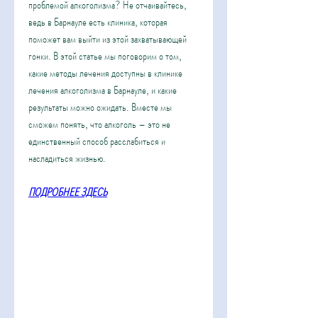
проблемой алкоголизма? Не отчаивайтесь, 
ведь в Барнауле есть клиника, которая 
поможет вам выйти из этой захватывающей 
гонки. В этой статье мы поговорим о том, 
какие методы лечения доступны в клинике 
лечения алкоголизма в Барнауле, и какие 
результаты можно ожидать. Вместе мы 
сможем понять, что алкоголь – это не 
единственный способ расслабиться и 
насладиться жизнью.
ПОДРОБНЕЕ ЗДЕСЬ