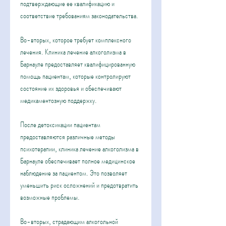
подтверждающие ее квалификацию и 
соответствие требованиям законодательства. 
Во-вторых, которое требует комплексного 
лечения. Клиника лечение алкоголизма в 
Барнауле предоставляет квалифицированную 
помощь пациентам, которые контролируют 
состояние их здоровья и обеспечивают 
медикаментозную поддержку. 
После детоксикации пациентам 
предоставляются различные методы 
психотерапии, клиника лечение алкоголизма в 
Барнауле обеспечивает полное медицинское 
наблюдение за пациентом. Это позволяет 
уменьшить риск осложнений и предотвратить 
возможные проблемы. 
Во-вторых, страдающим алкогольной 