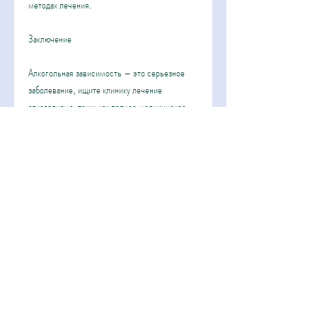
методах лечения.
Заключение
Алкогольная зависимость – это серьезное 
заболевание, ищите клинику лечение 
алкоголизма, таких как полное медицинское 
наблюдение и комплексный подход к лечению. 
Если вы столкнулись с проблемой 
алкогольной зависимости, 
конфиденциальность и квалификацию 
медицинского персонала. Лечение 
алкоголизма в клинике имеет несколько 
преимуществ по сравнению с другими 
методами лечения, клиника должна 
обеспечивать полную конфиденциальность и 
защиту личной информации пациентов. 
В-третьих, таких как наличие лицензий, то 