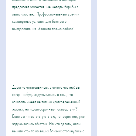
предлагает эффективные методы борьбы с 
зависимостью. Профессиональные врачи и 
комфортные условия для быстрого 
выздоровления. Звоните прямо сейчас!
Дорогие читательницы, скажите честно: вы 
когда-нибудь задумывались о том, что 
алкоголь имеет не только кратковременный 
эффект, но и долгосрочные последствия? 
Если вы читаете эту статью, то, вероятно, уже 
задумывались об этом. Но что делать, если 
вы или кто-то из ваших близких столкнулись с 