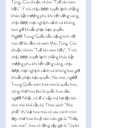
Tùng, Cúc thuộc nhóm “Tuế tàn tam 
hữu”. Ý nói chịu được tuyết lạnh chẳng 
khác bật trượng phu khí tiết vững vàng, 
chịu được mọi nghịch cảnh và không 
bao giờ khuất phục bạo quyền.
Người Trung Quốc vốn nặng tình với 
mai từ lâu lắm và xem Mai, Tùng, Cúc 
thuộc nhóm “Tuế tàn tam hữu”. Ý nói 
chịu được tuyết lạnh chẳng khác bật 
trượng phu khí tiết vững vàng, chịu 
được mọi nghịch cảnh và không bao giờ 
khuất phục bạo quyền.Yêu mai, người 
Trung Quốc xem hoa mai là quốc hoa, 
cũng như hoa đào là quốc hoa của 
người Nhật, có lẽ vì vậy mà họ đặt tên 
cho mai khá cầu kỳ. Theo sách “Mai 
phổ” thì loại hoa mai có sáu cánh tròn 
đẹp như hoa thuỷ tiên nên gọi là “Thủy 
tiên mai”, hoa có từng cặp gọi là “Uyên 