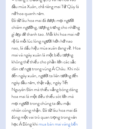
đầu mùa Xuân, chỉ riêng mai Tứ Qúy là 
nở hoa quanh năm.
Đã từ lâu hoa mai đã được mọi người 
chiêm ngưỡng, tượng trưng cho những 
gì đẹp đẽ thanh tao. Mỗi khi hoa mai nở 
rộ là mỗi lúc lòng người hớn hở nao 
nao, là dấu hiệu mùa xuân đang về. Hoa 
mai và ngày xuân là một biểu tượng 
không thể thiếu cho phần lớn các sắc 
dân cư ngụ trong vùng Á Châu. Khi nói 
đến ngày xuân, người ta liên tưởng đến 
ngày đầu năm, thật vậy, ngày Tết 
Nguyên Đán mà thiếu vắng bóng dáng 
hoa mai là một điều thiếu sót lớn mà 
mọi người trong chúng ta đều mặc 
nhiên công nhận. Đã từ lâu hoa mai đã 
đóng một vai trò quan trọng trong văn 
học Á Đông khi 
mua bán mai vàng bến 