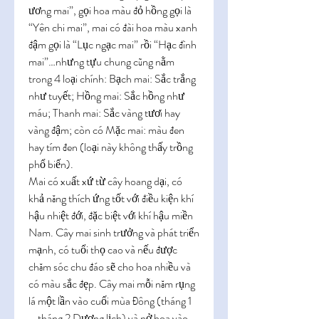
ương mai”, gọi hoa màu đỏ hồng gọi là 
“Yên chi mai”, mai có đài hoa màu xanh 
đậm gọi là “Lục ngạc mai” rồi “Hạc đình 
mai”…nhưng tựu chung cũng nằm 
trong 4 loại chính: Bạch mai: Sắc trắng 
như tuyết; Hồng mai: Sắc hồng như 
máu; Thanh mai: Sắc vàng tươi hay 
vàng đậm; còn có Mặc mai: màu đen 
hay tím đen (loại này không thấy trồng 
phổ biến).
Mai có xuất xứ từ cây hoang dại, có 
khả năng thích ứng tốt với điều kiện khí 
hậu nhiệt đới, đặc biệt với khí hậu miền 
Nam. Cây mai sinh trưởng và phát triển 
mạnh, có tuổi thọ cao và nếu được 
chăm sóc chu đáo sẽ cho hoa nhiều và 
có màu sắc đẹp. Cây mai mỗi năm rụng 
lá một lần vào cuối mùa Đông (tháng 1 
– tháng 2 Dương lịch) và nở hoa vào 