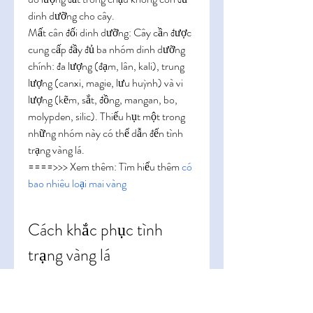
dinh dưỡng cho cây.
Mất cân đối dinh dưỡng: Cây cần được 
cung cấp đầy đủ ba nhóm dinh dưỡng 
chính: đa lượng (đạm, lân, kali), trung 
lượng (canxi, magie, lưu huỳnh) và vi 
lượng (kẽm, sắt, đồng, mangan, bo, 
molypden, silic). Thiếu hụt một trong 
những nhóm này có thể dẫn đến tình 
trạng vàng lá.
====>>> Xem thêm: Tìm hiểu thêm 
có 
bao nhiêu loại mai vàng
Cách khắc phục tình 
trạng vàng lá
Để trị vàng lá cho cây mai chiếu thủy, 
trước tiên bạn cần kiểm tra tình trạng 
chậu cây. Dưới đây là một số bước cụ 