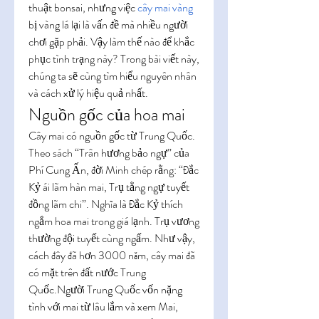
thuật bonsai, nhưng việc 
cây mai vàng
bị vàng lá lại là vấn đề mà nhiều người 
chơi gặp phải. Vậy làm thế nào để khắc 
phục tình trạng này? Trong bài viết này, 
chúng ta sẽ cùng tìm hiểu nguyên nhân 
và cách xử lý hiệu quả nhất.
Nguồn gốc của hoa mai
Cây mai có nguồn gốc từ Trung Quốc. 
Theo sách “Trân hương bảo ngự” của 
Phí Cung Ấn, đời Minh chép rằng: “Đắc 
Kỷ ái lãm hàn mai, Trụ tằng ngự tuyết 
đồng lãm chi”. Nghĩa là Đắc Kỷ thích 
ngắm hoa mai trong giá lạnh. Trụ vương 
thường đội tuyết cùng ngấm. Như vậy, 
cách đây đã hơn 3000 năm, cây mai đã 
có mặt trên đất nước Trung 
Quốc.Người Trung Quốc vốn nặng 
tình với mai từ lâu lắm và xem Mai, 