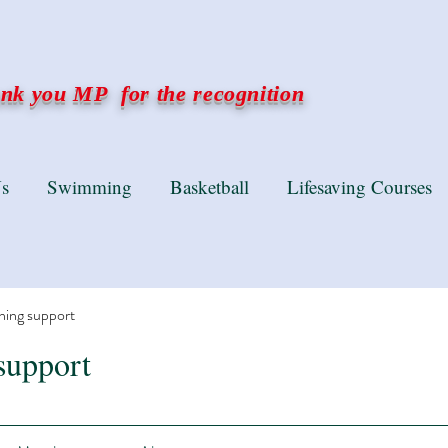
k you MP for the recognition
s
Swimming
Basketball
Lifesaving Courses
ning support
support