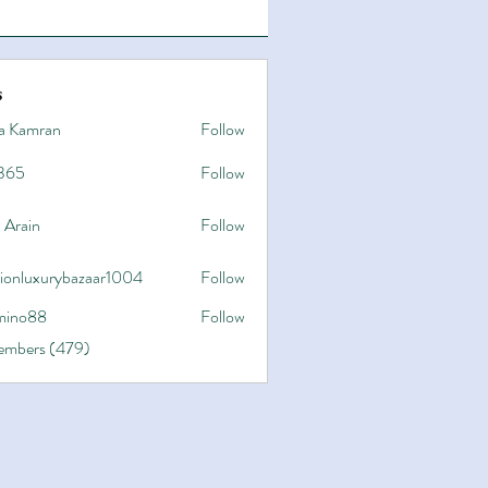
s
a Kamran
Follow
365
Follow
 Arain
Follow
hionluxurybazaar1004
Follow
uxurybazaar1004
ino88
Follow
8
Members (479)