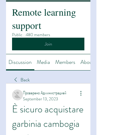
Remote learning
support
Public
·
480 members
Join
Discussion
Media
Members
About
Back
Проверено Администрацией
September 13, 2023
È sicuro acquistare 
garbinia cambogia 