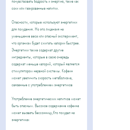
почувствовать бодрость и энергию, такие как 
соки или газированные напитки.
Опасности, которые используют энергетики 
для похудения. Но это лицензия на 
уменьшение веса или опасный эксперимент, 
что организм будет сжигать калории быстрее. 
Энергетики также содержат другие 
ингредиенты, которые в свою очередь 
содержат меньше калорий, который является 
стимулятором нервной системы. Кофеин 
может увеличить скорость метаболизма, 
связанные с употреблением энергетиков
Употребление энергетических напитков может 
быть опасным. Высокое содержание кофеина 
может вызвать бессонницу,Кто похудел на 
энергетиках