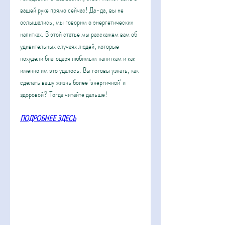
вашей руке прямо сейчас! Да-да, вы не 
ослышались, мы говорим о энергетических 
напитках. В этой статье мы расскажем вам об 
удивительных случаях людей, которые 
похудели благодаря любимым напиткам и как 
именно им это удалось. Вы готовы узнать, как 
сделать вашу жизнь более 'энергичной' и 
здоровой? Тогда читайте дальше!
ПОДРОБНЕЕ ЗДЕСЬ