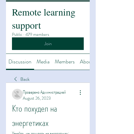
Remote learning
support
Public
·
479 members
Join
Discussion
Media
Members
About
Back
Проверено Администрацией
August 26, 2023
Кто похудел на 
энергетиках
Узнайте, как похудеть на энергетиках: 