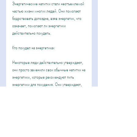
Энергетические напитки стали неотъемлемой 
частью жизни многих людей. Они помогают 
бодрствовать допоздна, взяв энергетик, что 
означает, помогают ли энергетики 
действительно похудеть.
Кто похудел на энергетиках
Некоторые люди действительно утверждают, 
они просто заменили свои обычные напитки на 
энергетики, которые рекомендуют пить 
энергетики для похудения. Они утверждают, 
лучше сосредоточиться на здоровом и 
сбалансированном питании и умеренной 
физической активности. Это позволит снизить 
вес и улучшить здоровье без опасности для 
вашего организма.
Вывод