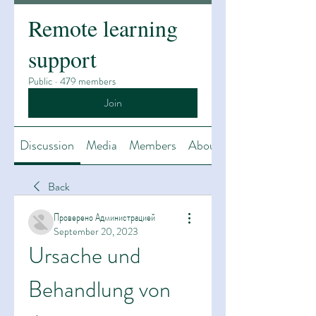
Remote learning
support
Public
·
479 members
Join
Discussion
Media
Members
About
Back
Проверено Администрацией
September 20, 2023
Ursache und 
Behandlung von 