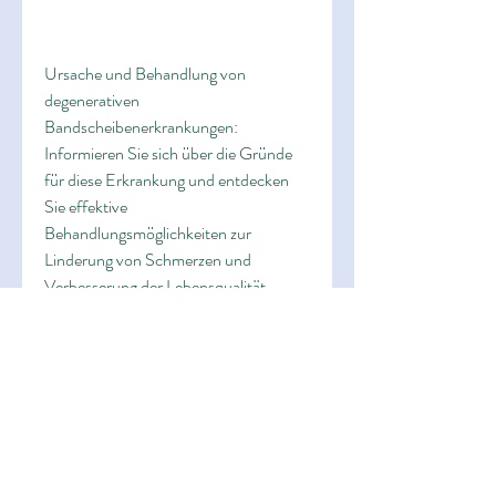
Ursache und Behandlung von 
degenerativen 
Bandscheibenerkrankungen: 
Informieren Sie sich über die Gründe 
für diese Erkrankung und entdecken 
Sie effektive 
Behandlungsmöglichkeiten zur 
Linderung von Schmerzen und 
Verbesserung der Lebensqualität. 
Erfahren Sie mehr über 
Präventionsmaßnahmen und 
Medikamente, um den Fortschritt der 
Bandscheibenerkrankungen zu 
verlangsamen und die Mobilität 
wiederherzustellen.
Ursache und Behandlung von 