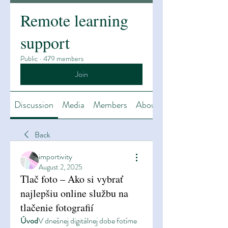
Remote learning
support
Public
·
479 members
Join
Discussion
Media
Members
About
Back
importivity
August 2, 2025
Tlač foto – Ako si vybrať
najlepšiu online službu na
tlačenie fotografií
Úvod
V dnešnej digitálnej dobe fotíme 