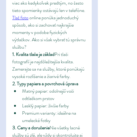
viac ako kedykoľvek predtým, no často 
tieto spomienky ostávajú len v telefóne. 
Tlač foto
 online ponúka jednoduchý 
spôsob, ako si zachovať najkrajšie 
momenty v podobe fyzických 
výtlačkov. Ako si však vybrať tú správnu 
službu?
1. Kvalita tlače je základ
Pri tlači 
fotografií je najdôležitejšia kvalita. 
Zamerajte sa na služby, ktoré ponúkajú 
vysoké rozlíšenie a žiarivé farby.
2. Typy papiera a povrchová úprava
Matný papier: odolnejší voči 
odtlačkom prstov
Lesklý papier: živšie farby
Premium varianty: ideálne na 
umelecké fotky
3. Ceny a doručenie
Nie všetky lacné 
služby sú zlé, ale vždy si skontrolujte aj 